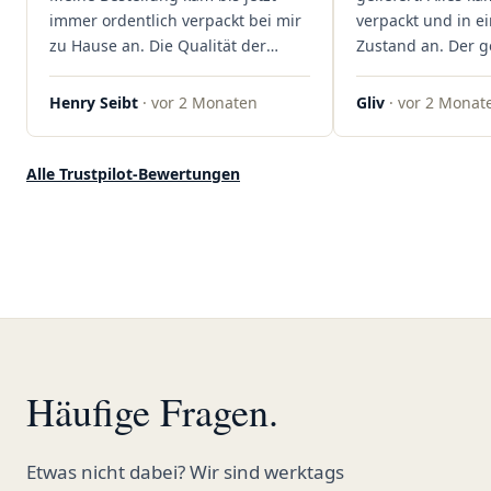
rundum begeistert!"
immer ordentlich verpackt bei mir
verpackt und in 
zu Hause an. Die Qualität der
Zustand an. Der 
Blüten ist auch immer auf einem
war unkomplizier
hohen Niveau, die Auswahl ist
professionell. Qua
Henry Seibt
· vor 2 Monaten
Gliv
· vor 2 Monat
groß und die Preise sind fair. Die
Kundenzufriedenh
Blüten werden hier auch
auf ganzer Linie.
ordentlich gelagert, ich hatte nur
klare 5 Sterne!"
Alle Trustpilot-Bewertungen
gute bis sehr gute Qualität. Ich
bestelle hier schon länger und
kann die Sanvivo Apotheke nur
jedem empfehlen. Macht weiter
so."
Häufige Fragen.
Etwas nicht dabei? Wir sind werktags