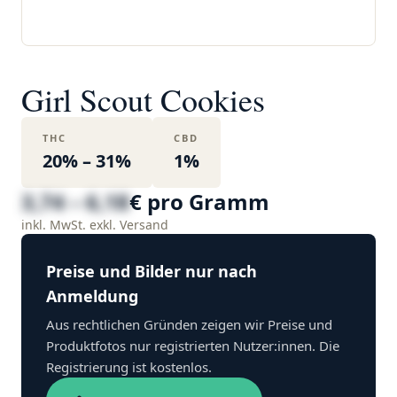
Girl Scout Cookies
THC
CBD
20% – 31%
1%
3,74 – 6,18
€ pro Gramm
inkl. MwSt. exkl. Versand
Preise und Bilder nur nach
Anmeldung
Aus rechtlichen Gründen zeigen wir Preise und
Produktfotos nur registrierten Nutzer:innen. Die
Registrierung ist kostenlos.