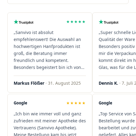
★★★★★
„Sanvivo ist absolut
„Super schnelle L
empfehlenswert! Die Auswahl an
Qualität der Ware 
hochwertigen Hanfprodukten ist
Besonders positiv 
groß, die Beratung immer
mir die Verpacku
freundlich und kompetent.
kommt direkt im 
Besonders begeistert bin ich von
Glas, was für die
der schnellen Rezeptannahme –
ist. Ich bestelle hi
alles läuft unkompliziert und
wieder!"
Markus Flößer
· 31. August 2025
Dennis K.
· 7. Juli
reibungslos. Auch die Lieferungen
sind extrem zügig, was mir jedes
Mal viel Zeit spart. Man merkt,
Google
★★★★★
Google
dass hier Qualität, Service und
„Ich bin wie immer voll und ganz
„Top Service von S
Kundenzufriedenheit an erster
zufrieden mit meiner Apotheke des
Bestellung wurde 
Stelle stehen. Vielen Dank an das
Vertrauens (Sanvivo Apotheke).
bearbeitet und zu
Team von Sanvivo – ich bin
Meine Bestellung kam bis jetzt
geliefert. Alles ka