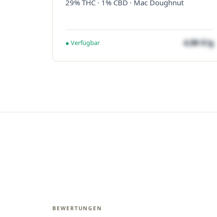
29% THC · 1% CBD · Mac Doughnut
4,86 €/g
● Verfügbar
BEWERTUNGEN