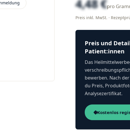
4,48 €
 Anmeldung
pro Gra
Preis inkl. MwSt. · Rezeptp
Preis und Detai
Patient:innen
Das Heilmittelwerbeg
verschreibungspflich
bewerben. Nach der 
du Preis, Produktfot
Analysezertifikat.
Kostenlos regi