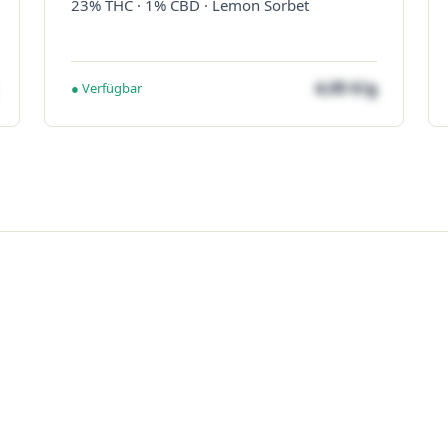
23% THC · 1% CBD · Lemon Sorbet
4,05 €/g
● Verfügbar