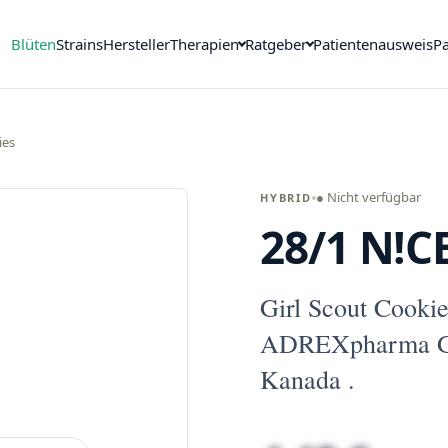
Blüten
Strains
Hersteller
Therapien
Ratgeber
Patientenausweis
Pa
ies
● Nicht verfügbar
HYBRID
28/1 N!C
Girl Scout Cooki
ADREXpharma G
Kanada .