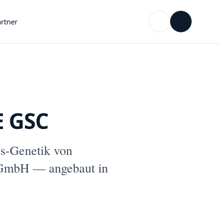
rtner
E GSC
es-Genetik von
mbH — angebaut in