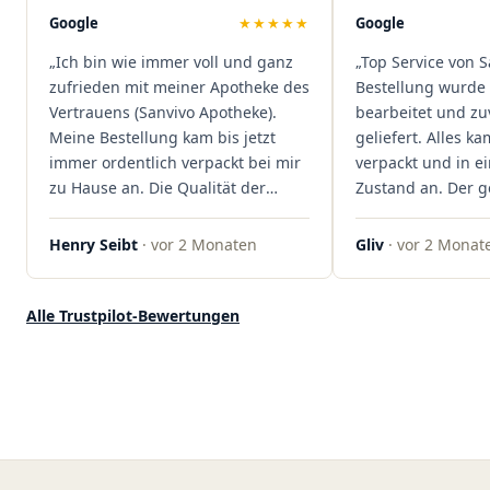
Mal viel Zeit spart. Man merkt,
Google
★★★★★
Google
dass hier Qualität, Service und
„Ich bin wie immer voll und ganz
„Top Service von S
Kundenzufriedenheit an erster
zufrieden mit meiner Apotheke des
Bestellung wurde 
Stelle stehen. Vielen Dank an das
Vertrauens (Sanvivo Apotheke).
bearbeitet und zu
Team von Sanvivo – ich bin
Meine Bestellung kam bis jetzt
geliefert. Alles ka
rundum begeistert!"
immer ordentlich verpackt bei mir
verpackt und in 
zu Hause an. Die Qualität der
Zustand an. Der 
Blüten ist auch immer auf einem
war unkomplizier
hohen Niveau, die Auswahl ist
professionell. Qua
Henry Seibt
· vor 2 Monaten
Gliv
· vor 2 Monat
groß und die Preise sind fair. Die
Kundenzufriedenh
Blüten werden hier auch
auf ganzer Linie.
ordentlich gelagert, ich hatte nur
klare 5 Sterne!"
Alle Trustpilot-Bewertungen
gute bis sehr gute Qualität. Ich
bestelle hier schon länger und
kann die Sanvivo Apotheke nur
jedem empfehlen. Macht weiter
so."