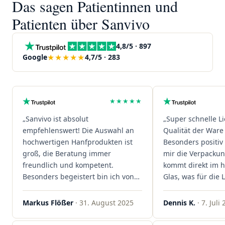
Das sagen Patientinnen und
Patienten über Sanvivo
4,8/5 · 897
★★★★★
Google
4,7/5 · 283
★★★★★
„Sanvivo ist absolut
„Super schnelle L
empfehlenswert! Die Auswahl an
Qualität der Ware 
hochwertigen Hanfprodukten ist
Besonders positiv 
groß, die Beratung immer
mir die Verpacku
freundlich und kompetent.
kommt direkt im 
Besonders begeistert bin ich von
Glas, was für die
der schnellen Rezeptannahme –
ist. Ich bestelle hi
alles läuft unkompliziert und
wieder!"
Markus Flößer
· 31. August 2025
Dennis K.
· 7. Juli
reibungslos. Auch die Lieferungen
sind extrem zügig, was mir jedes