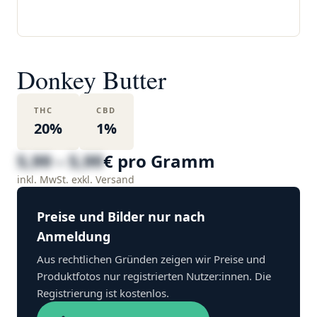
Donkey Butter
THC
CBD
20%
1%
5,99 – 5,99
€ pro Gramm
inkl. MwSt. exkl. Versand
Preise und Bilder nur nach
Anmeldung
Aus rechtlichen Gründen zeigen wir Preise und
Produktfotos nur registrierten Nutzer:innen. Die
Registrierung ist kostenlos.