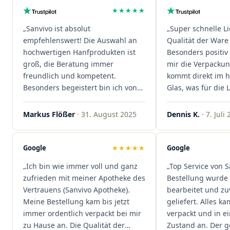
★★★★★
„Sanvivo ist absolut
„Super schnelle L
empfehlenswert! Die Auswahl an
Qualität der Ware 
hochwertigen Hanfprodukten ist
Besonders positiv 
groß, die Beratung immer
mir die Verpacku
freundlich und kompetent.
kommt direkt im 
Besonders begeistert bin ich von
Glas, was für die
der schnellen Rezeptannahme –
ist. Ich bestelle hi
alles läuft unkompliziert und
wieder!"
Markus Flößer
· 31. August 2025
Dennis K.
· 7. Juli
reibungslos. Auch die Lieferungen
sind extrem zügig, was mir jedes
Mal viel Zeit spart. Man merkt,
Google
★★★★★
Google
dass hier Qualität, Service und
„Ich bin wie immer voll und ganz
„Top Service von S
Kundenzufriedenheit an erster
zufrieden mit meiner Apotheke des
Bestellung wurde 
Stelle stehen. Vielen Dank an das
Vertrauens (Sanvivo Apotheke).
bearbeitet und zu
Team von Sanvivo – ich bin
Meine Bestellung kam bis jetzt
geliefert. Alles ka
rundum begeistert!"
immer ordentlich verpackt bei mir
verpackt und in 
zu Hause an. Die Qualität der
Zustand an. Der 