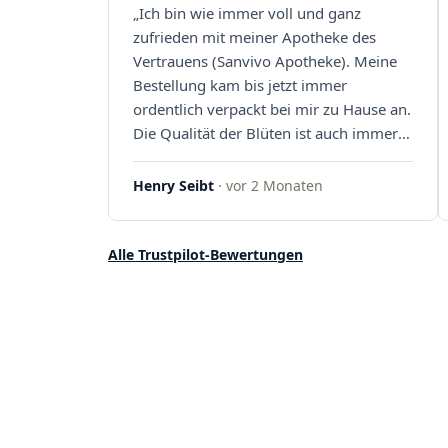
„Ich bin wie immer voll und ganz
Sanvivo – ich bin rundum begeistert!"
zufrieden mit meiner Apotheke des
Vertrauens (Sanvivo Apotheke). Meine
Bestellung kam bis jetzt immer
ordentlich verpackt bei mir zu Hause an.
Die Qualität der Blüten ist auch immer
auf einem hohen Niveau, die Auswahl
ist groß und die Preise sind fair. Die
Henry Seibt
· vor 2 Monaten
Blüten werden hier auch ordentlich
gelagert, ich hatte nur gute bis sehr gute
Qualität. Ich bestelle hier schon länger
Alle Trustpilot-Bewertungen
und kann die Sanvivo Apotheke nur
jedem empfehlen. Macht weiter so."