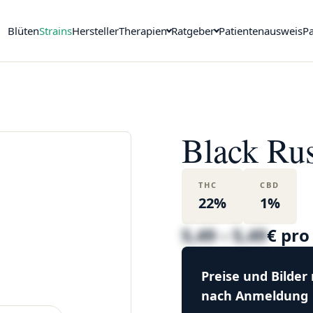
Blüten
Strains
Hersteller
Therapien
Ratgeber
Patientenausweis
Pa
Black Ru
THC
CBD
22%
1%
5,49 – 5,49
€ pr
Preise und Bilder
nach Anmeldung