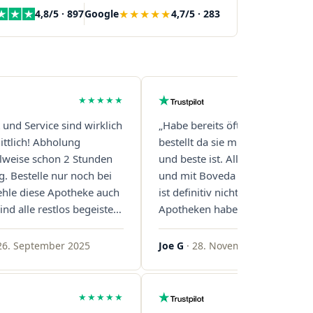
★★★★★
4,8/5 · 897
Google
4,7/5 · 283
★★★★★
t und Service sind wirklich
„Habe bereits öfter über diese 
ttlich! Abholung
bestellt da sie mit Abstand die s
eilweise schon 2 Stunden
und beste ist. Alles ist perfekt v
g. Bestelle nur noch bei
und mit Boveda Pads in jedem G
ehle diese Apotheke auch
ist definitiv nicht die Norm, bei 
ind alle restlos begeistert.
Apotheken haben das nur zwei
gern!"
gemacht. Bleibt so!"
26. September 2025
Joe G
· 28. November 2025
★★★★★