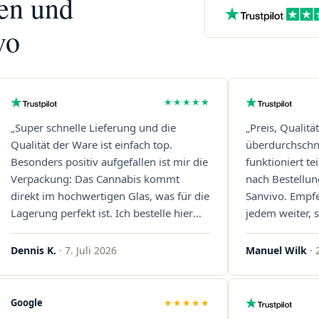
nen und
vo
★★★★★
„Super schnelle Lieferung und die
„Preis, Qualitä
Qualität der Ware ist einfach top.
überdurchschni
Besonders positiv aufgefallen ist mir die
funktioniert t
Verpackung: Das Cannabis kommt
nach Bestellun
direkt im hochwertigen Glas, was für die
Sanvivo. Empf
Lagerung perfekt ist. Ich bestelle hier
jedem weiter, s
definitiv wieder!"
Immer wieder 
Dennis K.
· 7. Juli 2026
Manuel Wilk
· 
Google
★★★★★