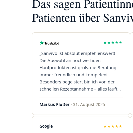
Das sagen Patientin
Patienten über Sanvi
★★★★★
„Sanvivo ist absolut empfehlenswert!
Die Auswahl an hochwertigen
Hanfprodukten ist groß, die Beratung
immer freundlich und kompetent.
Besonders begeistert bin ich von der
schnellen Rezeptannahme – alles läuft
unkompliziert und reibungslos. Auch die
Lieferungen sind extrem zügig, was mir
Markus Flößer
· 31. August 2025
jedes Mal viel Zeit spart. Man merkt,
dass hier Qualität, Service und
Kundenzufriedenheit an erster Stelle
Google
★★★★★
stehen. Vielen Dank an das Team von