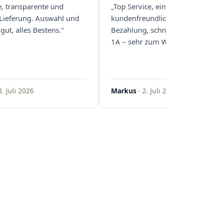
e, transparente und
„Top Service, einfache und
 Lieferung. Auswahl und
kundenfreundliche Abwicklung
gut, alles Bestens."
Bezahlung, schnelle Lieferung. 
1A – sehr zum Weiterempfehlen
3. Juli 2026
Markus
· 2. Juli 2026