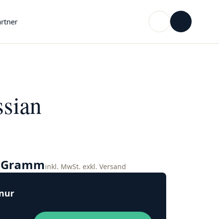
rtner
ssian
o Gramm
inkl. MwSt. exkl. Versand
 nur