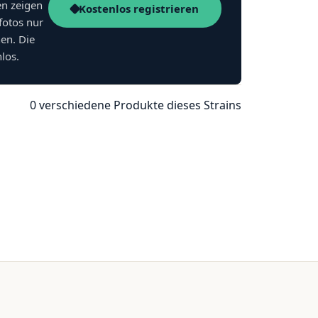
en zeigen
Kostenlos registrieren
fotos nur
nen. Die
nlos.
0 verschiedene Produkte dieses Strains