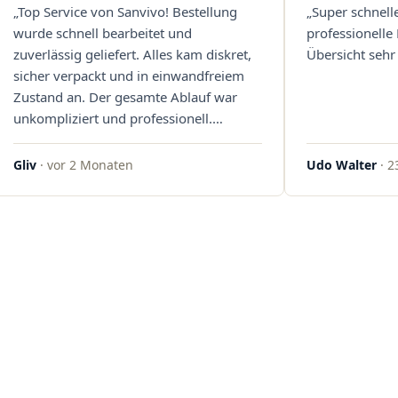
„Top Service von Sanvivo! Bestellung
„Super schnell
wurde schnell bearbeitet und
professionelle
zuverlässig geliefert. Alles kam diskret,
Übersicht sehr 
sicher verpackt und in einwandfreiem
Zustand an. Der gesamte Ablauf war
unkompliziert und professionell.
Qualität und Kundenzufriedenheit
überzeugen auf ganzer Linie. Gerne
Gliv
· vor 2 Monaten
Udo Walter
· 2
wieder – klare 5 Sterne!"