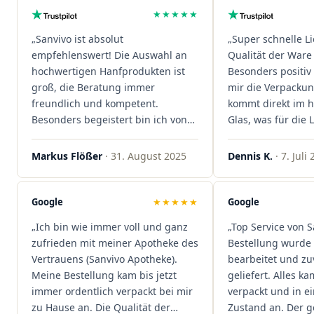
★★★★★
„Sanvivo ist absolut
„Super schnelle L
empfehlenswert! Die Auswahl an
Qualität der Ware 
hochwertigen Hanfprodukten ist
Besonders positiv 
groß, die Beratung immer
mir die Verpacku
freundlich und kompetent.
kommt direkt im 
Besonders begeistert bin ich von
Glas, was für die
der schnellen Rezeptannahme –
ist. Ich bestelle hi
alles läuft unkompliziert und
wieder!"
Markus Flößer
· 31. August 2025
Dennis K.
· 7. Juli
reibungslos. Auch die Lieferungen
sind extrem zügig, was mir jedes
Mal viel Zeit spart. Man merkt,
Google
★★★★★
Google
dass hier Qualität, Service und
„Ich bin wie immer voll und ganz
„Top Service von S
Kundenzufriedenheit an erster
zufrieden mit meiner Apotheke des
Bestellung wurde 
Stelle stehen. Vielen Dank an das
Vertrauens (Sanvivo Apotheke).
bearbeitet und zu
Team von Sanvivo – ich bin
Meine Bestellung kam bis jetzt
geliefert. Alles ka
rundum begeistert!"
immer ordentlich verpackt bei mir
verpackt und in 
zu Hause an. Die Qualität der
Zustand an. Der 