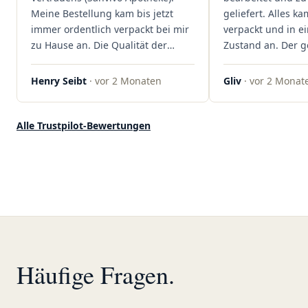
Team von Sanvivo – ich bin
Meine Bestellung kam bis jetzt
geliefert. Alles ka
rundum begeistert!"
immer ordentlich verpackt bei mir
verpackt und in 
zu Hause an. Die Qualität der
Zustand an. Der 
Blüten ist auch immer auf einem
war unkomplizier
hohen Niveau, die Auswahl ist
professionell. Qua
Henry Seibt
· vor 2 Monaten
Gliv
· vor 2 Monat
groß und die Preise sind fair. Die
Kundenzufriedenh
Blüten werden hier auch
auf ganzer Linie.
ordentlich gelagert, ich hatte nur
klare 5 Sterne!"
Alle Trustpilot-Bewertungen
gute bis sehr gute Qualität. Ich
bestelle hier schon länger und
kann die Sanvivo Apotheke nur
jedem empfehlen. Macht weiter
so."
Häufige Fragen.