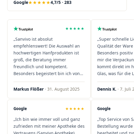
★★★★★
Google
4,7/5 · 283
★★★★★
„Sanvivo ist absolut
„Super schnelle L
empfehlenswert! Die Auswahl an
Qualität der Ware 
hochwertigen Hanfprodukten ist
Besonders positiv 
groß, die Beratung immer
mir die Verpacku
freundlich und kompetent.
kommt direkt im 
Besonders begeistert bin ich von
Glas, was für die
der schnellen Rezeptannahme –
ist. Ich bestelle hi
alles läuft unkompliziert und
wieder!"
Markus Flößer
· 31. August 2025
Dennis K.
· 7. Juli
reibungslos. Auch die Lieferungen
sind extrem zügig, was mir jedes
Mal viel Zeit spart. Man merkt,
Google
★★★★★
Google
dass hier Qualität, Service und
„Ich bin wie immer voll und ganz
„Top Service von S
Kundenzufriedenheit an erster
zufrieden mit meiner Apotheke des
Bestellung wurde 
Stelle stehen. Vielen Dank an das
Vertrauens (Sanvivo Apotheke).
bearbeitet und zu