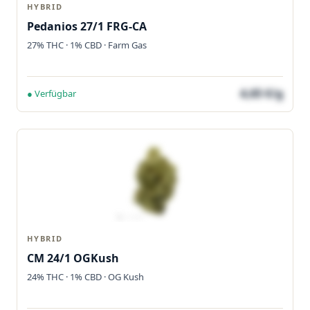
HYBRID
Pedanios 27/1 FRG-CA
27% THC · 1% CBD · Farm Gas
4,65 €/g
● Verfügbar
HYBRID
CM 24/1 OGKush
24% THC · 1% CBD · OG Kush