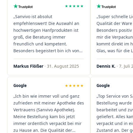
★★★★★
„Sanvivo ist absolut
„Super schnelle L
empfehlenswert! Die Auswahl an
Qualität der Ware 
hochwertigen Hanfprodukten ist
Besonders positiv 
groß, die Beratung immer
mir die Verpacku
freundlich und kompetent.
kommt direkt im 
Besonders begeistert bin ich von
Glas, was für die
der schnellen Rezeptannahme –
ist. Ich bestelle hi
alles läuft unkompliziert und
wieder!"
Markus Flößer
· 31. August 2025
Dennis K.
· 7. Juli
reibungslos. Auch die Lieferungen
sind extrem zügig, was mir jedes
Mal viel Zeit spart. Man merkt,
Google
★★★★★
Google
dass hier Qualität, Service und
„Ich bin wie immer voll und ganz
„Top Service von S
Kundenzufriedenheit an erster
zufrieden mit meiner Apotheke des
Bestellung wurde 
Stelle stehen. Vielen Dank an das
Vertrauens (Sanvivo Apotheke).
bearbeitet und zu
Team von Sanvivo – ich bin
Meine Bestellung kam bis jetzt
geliefert. Alles ka
rundum begeistert!"
immer ordentlich verpackt bei mir
verpackt und in 
zu Hause an. Die Qualität der
Zustand an. Der 