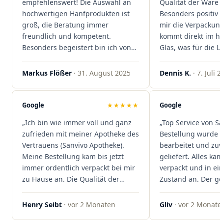
empfehlenswert! Die Auswahl an
Qualität der Ware 
hochwertigen Hanfprodukten ist
Besonders positiv 
groß, die Beratung immer
mir die Verpacku
freundlich und kompetent.
kommt direkt im 
Besonders begeistert bin ich von
Glas, was für die
der schnellen Rezeptannahme –
ist. Ich bestelle hi
alles läuft unkompliziert und
wieder!"
Markus Flößer
· 31. August 2025
Dennis K.
· 7. Juli
reibungslos. Auch die Lieferungen
sind extrem zügig, was mir jedes
Mal viel Zeit spart. Man merkt,
Google
★★★★★
Google
dass hier Qualität, Service und
„Ich bin wie immer voll und ganz
„Top Service von S
Kundenzufriedenheit an erster
zufrieden mit meiner Apotheke des
Bestellung wurde 
Stelle stehen. Vielen Dank an das
Vertrauens (Sanvivo Apotheke).
bearbeitet und zu
Team von Sanvivo – ich bin
Meine Bestellung kam bis jetzt
geliefert. Alles ka
rundum begeistert!"
immer ordentlich verpackt bei mir
verpackt und in 
zu Hause an. Die Qualität der
Zustand an. Der 
Blüten ist auch immer auf einem
war unkomplizier
hohen Niveau, die Auswahl ist
professionell. Qua
Henry Seibt
· vor 2 Monaten
Gliv
· vor 2 Monat
groß und die Preise sind fair. Die
Kundenzufriedenh