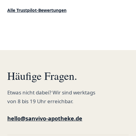
Blüten werden hier auch
auf ganzer Linie.
ordentlich gelagert, ich hatte nur
klare 5 Sterne!"
Alle Trustpilot-Bewertungen
gute bis sehr gute Qualität. Ich
bestelle hier schon länger und
kann die Sanvivo Apotheke nur
jedem empfehlen. Macht weiter
so."
Häufige Fragen.
Etwas nicht dabei? Wir sind werktags
von 8 bis 19 Uhr erreichbar.
hello@sanvivo-apotheke.de