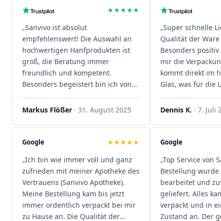
★★★★★
„Sanvivo ist absolut
„Super schnelle L
empfehlenswert! Die Auswahl an
Qualität der Ware 
hochwertigen Hanfprodukten ist
Besonders positiv 
groß, die Beratung immer
mir die Verpacku
freundlich und kompetent.
kommt direkt im 
Besonders begeistert bin ich von
Glas, was für die
der schnellen Rezeptannahme –
ist. Ich bestelle hi
alles läuft unkompliziert und
wieder!"
Markus Flößer
· 31. August 2025
Dennis K.
· 7. Juli
reibungslos. Auch die Lieferungen
sind extrem zügig, was mir jedes
Mal viel Zeit spart. Man merkt,
Google
★★★★★
Google
dass hier Qualität, Service und
„Ich bin wie immer voll und ganz
„Top Service von S
Kundenzufriedenheit an erster
zufrieden mit meiner Apotheke des
Bestellung wurde 
Stelle stehen. Vielen Dank an das
Vertrauens (Sanvivo Apotheke).
bearbeitet und zu
Team von Sanvivo – ich bin
Meine Bestellung kam bis jetzt
geliefert. Alles ka
rundum begeistert!"
immer ordentlich verpackt bei mir
verpackt und in 
zu Hause an. Die Qualität der
Zustand an. Der 