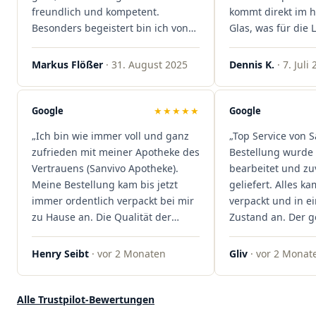
freundlich und kompetent.
kommt direkt im 
Besonders begeistert bin ich von
Glas, was für die
der schnellen Rezeptannahme –
ist. Ich bestelle hi
alles läuft unkompliziert und
wieder!"
Markus Flößer
· 31. August 2025
Dennis K.
· 7. Juli
reibungslos. Auch die Lieferungen
sind extrem zügig, was mir jedes
Mal viel Zeit spart. Man merkt,
Google
★★★★★
Google
dass hier Qualität, Service und
„Ich bin wie immer voll und ganz
„Top Service von S
Kundenzufriedenheit an erster
zufrieden mit meiner Apotheke des
Bestellung wurde 
Stelle stehen. Vielen Dank an das
Vertrauens (Sanvivo Apotheke).
bearbeitet und zu
Team von Sanvivo – ich bin
Meine Bestellung kam bis jetzt
geliefert. Alles ka
rundum begeistert!"
immer ordentlich verpackt bei mir
verpackt und in 
zu Hause an. Die Qualität der
Zustand an. Der 
Blüten ist auch immer auf einem
war unkomplizier
hohen Niveau, die Auswahl ist
professionell. Qua
Henry Seibt
· vor 2 Monaten
Gliv
· vor 2 Monat
groß und die Preise sind fair. Die
Kundenzufriedenh
Blüten werden hier auch
auf ganzer Linie.
ordentlich gelagert, ich hatte nur
klare 5 Sterne!"
Alle Trustpilot-Bewertungen
gute bis sehr gute Qualität. Ich