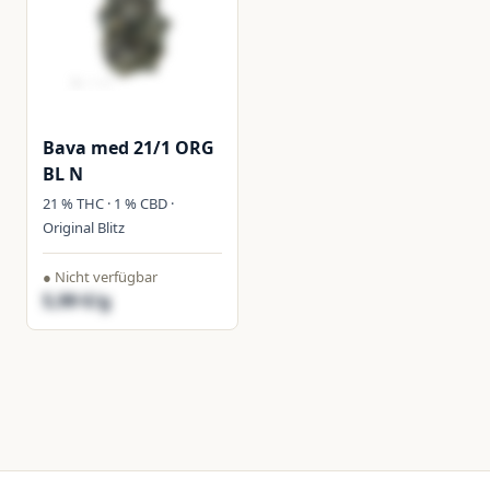
Bava med 21/1 ORG
BL N
21 % THC · 1 % CBD ·
Original Blitz
● Nicht verfügbar
5,99 €/g