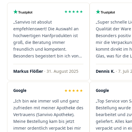
★★★★★
„Sanvivo ist absolut
„Super schnelle L
empfehlenswert! Die Auswahl an
Qualität der Ware 
hochwertigen Hanfprodukten ist
Besonders positiv 
groß, die Beratung immer
mir die Verpacku
freundlich und kompetent.
kommt direkt im 
Besonders begeistert bin ich von
Glas, was für die
der schnellen Rezeptannahme –
ist. Ich bestelle hi
alles läuft unkompliziert und
wieder!"
Markus Flößer
· 31. August 2025
Dennis K.
· 7. Juli
reibungslos. Auch die Lieferungen
sind extrem zügig, was mir jedes
Mal viel Zeit spart. Man merkt,
Google
★★★★★
Google
dass hier Qualität, Service und
„Ich bin wie immer voll und ganz
„Top Service von S
Kundenzufriedenheit an erster
zufrieden mit meiner Apotheke des
Bestellung wurde 
Stelle stehen. Vielen Dank an das
Vertrauens (Sanvivo Apotheke).
bearbeitet und zu
Team von Sanvivo – ich bin
Meine Bestellung kam bis jetzt
geliefert. Alles ka
rundum begeistert!"
immer ordentlich verpackt bei mir
verpackt und in 