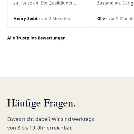
zu Hause an. Die Qualität der
Zustand an. Der 
Blüten ist auch immer auf einem
war unkomplizier
hohen Niveau, die Auswahl ist
professionell. Qua
Henry Seibt
· vor 2 Monaten
Gliv
· vor 2 Monat
groß und die Preise sind fair. Die
Kundenzufriedenh
Blüten werden hier auch
auf ganzer Linie.
ordentlich gelagert, ich hatte nur
klare 5 Sterne!"
Alle Trustpilot-Bewertungen
gute bis sehr gute Qualität. Ich
bestelle hier schon länger und
kann die Sanvivo Apotheke nur
jedem empfehlen. Macht weiter
so."
Häufige Fragen.
Etwas nicht dabei? Wir sind werktags
von 8 bis 19 Uhr erreichbar.