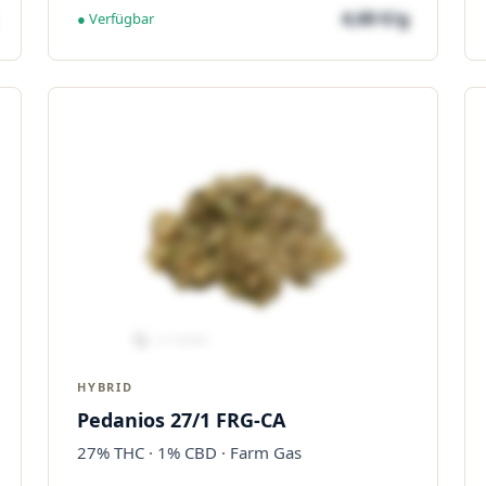
4,60 €/g
● Verfügbar
HYBRID
Pedanios 27/1 FRG-CA
27% THC · 1% CBD · Farm Gas