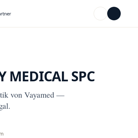
rtner
AY MEDICAL SPC
tik von Vayamed —
gal.
mm