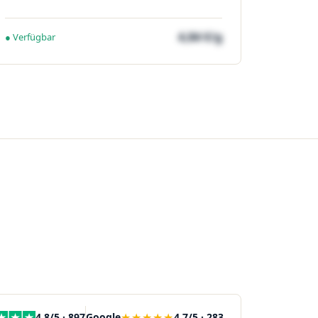
4,84 €/g
● Verfügbar
★★★★★
4,8/5 · 897
Google
4,7/5 · 283