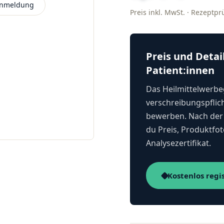
 Anmeldung
Preis inkl. MwSt. · Rezeptp
Preis und Detai
Patient:innen
Das Heilmittelwerbeg
verschreibungspflich
bewerben. Nach der 
du Preis, Produktfot
Analysezertifikat.
Kostenlos regi