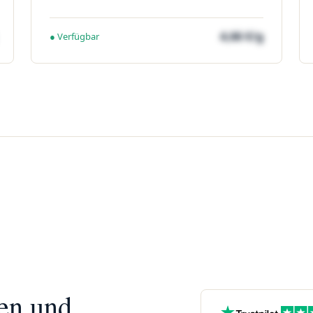
4,66 €/g
● Verfügbar
nen und