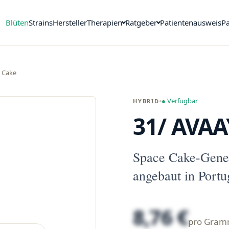
Blüten
Strains
Hersteller
Therapien
Ratgeber
Patientenausweis
Pa
 Cake
● Verfügbar
HYBRID
31/ AVA
Space Cake-Gene
angebaut in Portu
8,76 €
pro Gra