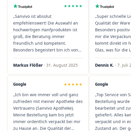
★★★★★
„Sanvivo ist absolut
„Super schnelle L
empfehlenswert! Die Auswahl an
Qualität der Ware 
hochwertigen Hanfprodukten ist
Besonders positiv 
groß, die Beratung immer
mir die Verpacku
freundlich und kompetent.
kommt direkt im 
Besonders begeistert bin ich von
Glas, was für die
der schnellen Rezeptannahme –
ist. Ich bestelle hi
alles läuft unkompliziert und
wieder!"
Markus Flößer
· 31. August 2025
Dennis K.
· 7. Juli
reibungslos. Auch die Lieferungen
sind extrem zügig, was mir jedes
Mal viel Zeit spart. Man merkt,
Google
★★★★★
Google
dass hier Qualität, Service und
„Ich bin wie immer voll und ganz
„Top Service von S
Kundenzufriedenheit an erster
zufrieden mit meiner Apotheke des
Bestellung wurde 
Stelle stehen. Vielen Dank an das
Vertrauens (Sanvivo Apotheke).
bearbeitet und zu
Team von Sanvivo – ich bin
Meine Bestellung kam bis jetzt
geliefert. Alles ka
rundum begeistert!"
immer ordentlich verpackt bei mir
verpackt und in 
zu Hause an. Die Qualität der
Zustand an. Der 