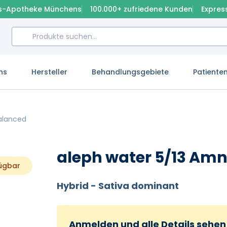
s-Apotheke Münchens
100.000+ zufriedene Kunden
Expres
ns
Hersteller
Behandlungsgebiete
Patiente
alanced
aleph water 5/13 Am
fügbar
Hybrid - Sativa dominant
Anmelden und alle Details sehen