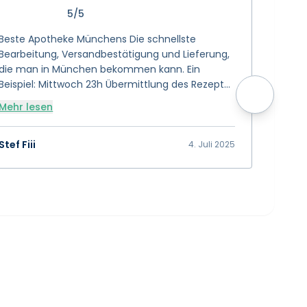
5/5
Beste Apotheke Münchens Die schnellste
Sanvivo 
Bearbeitung, Versandbestätigung und Lieferung,
wähle. 
die man in München bekommen kann. Ein
tiptop. 
Beispiel: Mittwoch 23h Übermittlung des Rezepts
Danke 
> Donnerstag 8h Email Bezahl-Link erhalten und
Mehr lesen
Mehr l
direkt bezahlt > Versandbestätigung Donnerstag,
selber Tag, 11h > Lieferung Freitag 11h mit der
Postbotin 😊 🌟 🌟 🌟 🌟 🌟 🌟 🌟 🌟 🌟 🌟 10 von
Stef Fiii
Selina 
4. Juli 2025
5 Sterne