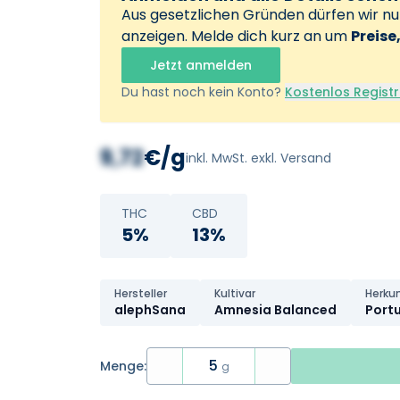
Aus gesetzlichen Gründen dürfen wir n
anzeigen. Melde dich kurz an um
Preise
Jetzt anmelden
Du hast noch kein Konto?
Kostenlos Registr
9,72
€/g
inkl. MwSt. exkl. Versand
THC
CBD
5%
13%
Hersteller
Kultivar
Herku
alephSana
Amnesia Balanced
Port
5
Menge:
g