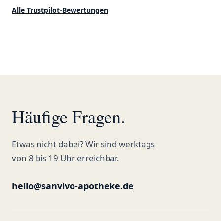
ordentlich gelagert, ich hatte nur
klare 5 Sterne!"
Alle Trustpilot-Bewertungen
gute bis sehr gute Qualität. Ich
bestelle hier schon länger und
kann die Sanvivo Apotheke nur
jedem empfehlen. Macht weiter
so."
Häufige Fragen.
Etwas nicht dabei? Wir sind werktags
von 8 bis 19 Uhr erreichbar.
hello@sanvivo-apotheke.de