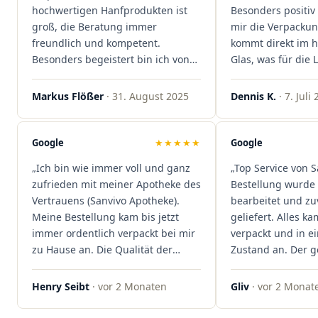
hochwertigen Hanfprodukten ist
Besonders positiv 
groß, die Beratung immer
mir die Verpacku
freundlich und kompetent.
kommt direkt im 
Besonders begeistert bin ich von
Glas, was für die
der schnellen Rezeptannahme –
ist. Ich bestelle hi
alles läuft unkompliziert und
wieder!"
Markus Flößer
· 31. August 2025
Dennis K.
· 7. Juli
reibungslos. Auch die Lieferungen
sind extrem zügig, was mir jedes
Mal viel Zeit spart. Man merkt,
Google
★★★★★
Google
dass hier Qualität, Service und
„Ich bin wie immer voll und ganz
„Top Service von S
Kundenzufriedenheit an erster
zufrieden mit meiner Apotheke des
Bestellung wurde 
Stelle stehen. Vielen Dank an das
Vertrauens (Sanvivo Apotheke).
bearbeitet und zu
Team von Sanvivo – ich bin
Meine Bestellung kam bis jetzt
geliefert. Alles ka
rundum begeistert!"
immer ordentlich verpackt bei mir
verpackt und in 
zu Hause an. Die Qualität der
Zustand an. Der 
Blüten ist auch immer auf einem
war unkomplizier
hohen Niveau, die Auswahl ist
professionell. Qua
Henry Seibt
· vor 2 Monaten
Gliv
· vor 2 Monat
groß und die Preise sind fair. Die
Kundenzufriedenh
Blüten werden hier auch
auf ganzer Linie.