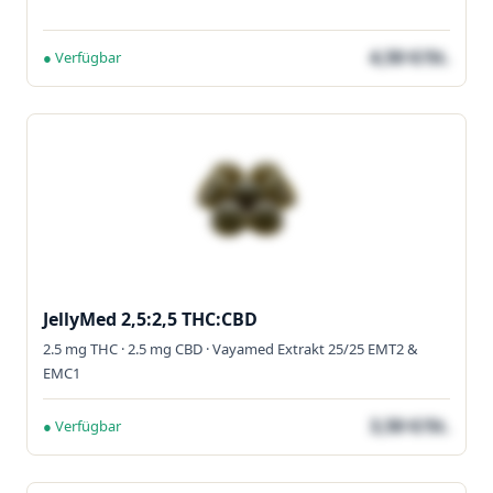
4,50 €/St.
● Verfügbar
JellyMed 2,5:2,5 THC:CBD
2.5 mg THC · 2.5 mg CBD · Vayamed Extrakt 25/25 EMT2 &
EMC1
3,50 €/St.
● Verfügbar