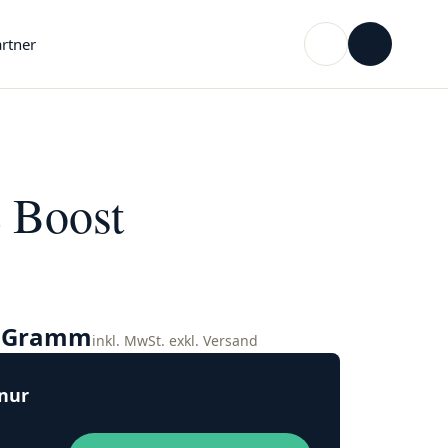
rtner
 Boost
o Gramm
inkl. MwSt. exkl. Versand
 nur