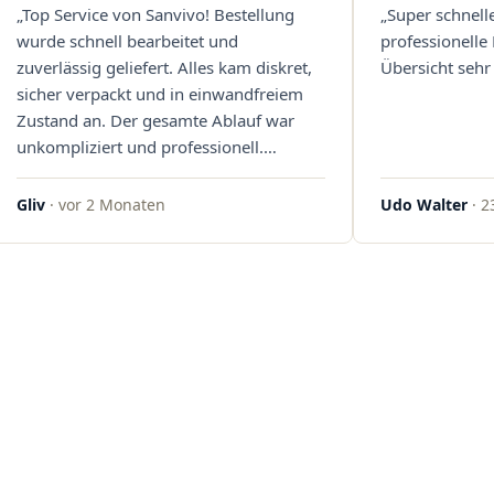
„Top Service von Sanvivo! Bestellung
„Super schnell
wurde schnell bearbeitet und
professionelle
zuverlässig geliefert. Alles kam diskret,
Übersicht sehr 
sicher verpackt und in einwandfreiem
Zustand an. Der gesamte Ablauf war
unkompliziert und professionell.
Qualität und Kundenzufriedenheit
überzeugen auf ganzer Linie. Gerne
Gliv
· vor 2 Monaten
Udo Walter
· 2
wieder – klare 5 Sterne!"