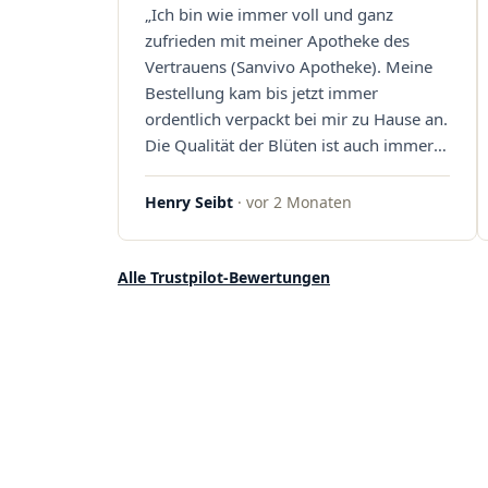
„Ich bin wie immer voll und ganz
Sanvivo – ich bin rundum begeistert!"
zufrieden mit meiner Apotheke des
Vertrauens (Sanvivo Apotheke). Meine
Bestellung kam bis jetzt immer
ordentlich verpackt bei mir zu Hause an.
Die Qualität der Blüten ist auch immer
auf einem hohen Niveau, die Auswahl
ist groß und die Preise sind fair. Die
Henry Seibt
· vor 2 Monaten
Blüten werden hier auch ordentlich
gelagert, ich hatte nur gute bis sehr gute
Qualität. Ich bestelle hier schon länger
Alle Trustpilot-Bewertungen
und kann die Sanvivo Apotheke nur
jedem empfehlen. Macht weiter so."