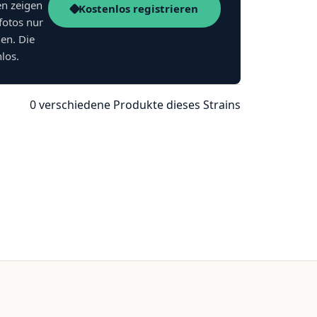
en zeigen
Kostenlos registrieren
fotos nur
nen. Die
nlos.
0 verschiedene Produkte dieses Strains