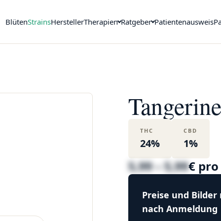
Blüten
Strains
Hersteller
Therapien
Ratgeber
Patientenausweis
Pa
Tangerine
THC
CBD
24%
1%
5,99 – 5,99
€ pr
Preise und Bilder
nach Anmeldung