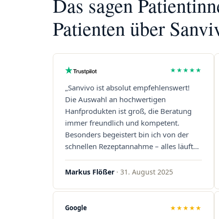
Das sagen Patientin
Patienten über Sanvi
★★★★★
„Sanvivo ist absolut empfehlenswert!
Die Auswahl an hochwertigen
Hanfprodukten ist groß, die Beratung
immer freundlich und kompetent.
Besonders begeistert bin ich von der
schnellen Rezeptannahme – alles läuft
unkompliziert und reibungslos. Auch die
Lieferungen sind extrem zügig, was mir
Markus Flößer
· 31. August 2025
jedes Mal viel Zeit spart. Man merkt,
dass hier Qualität, Service und
Kundenzufriedenheit an erster Stelle
Google
★★★★★
stehen. Vielen Dank an das Team von