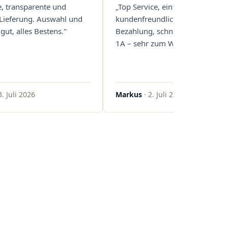
e, transparente und
„Top Service, einfache und
 Lieferung. Auswahl und
kundenfreundliche Abwicklung
gut, alles Bestens."
Bezahlung, schnelle Lieferung. 
1A – sehr zum Weiterempfehlen
3. Juli 2026
Markus
· 2. Juli 2026