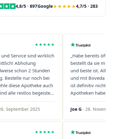
★★★★★
4,8/5 · 897
Google
4,7/5 · 283
★★★★★
t und Service sind wirklich
„Habe bereits öfter über diese 
ttlich! Abholung
bestellt da sie mit Abstand die s
eilweise schon 2 Stunden
und beste ist. Alles ist perfekt v
g. Bestelle nur noch bei
und mit Boveda Pads in jedem G
ehle diese Apotheke auch
ist definitiv nicht die Norm, bei 
ind alle restlos begeistert.
Apotheken haben das nur zwei
gern!"
gemacht. Bleibt so!"
26. September 2025
Joe G
· 28. November 2025
★★★★★