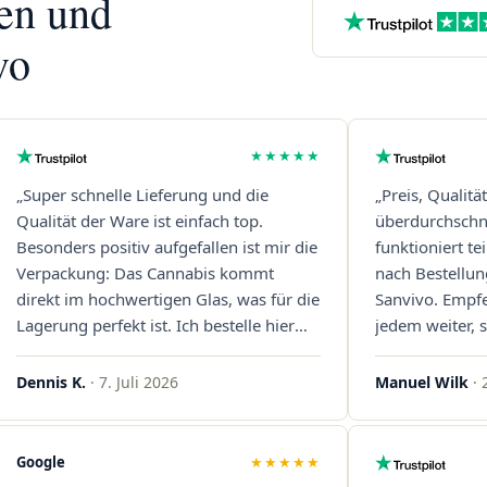
nen und
vo
★★★★★
„Super schnelle Lieferung und die
„Preis, Qualitä
Qualität der Ware ist einfach top.
überdurchschni
Besonders positiv aufgefallen ist mir die
funktioniert t
Verpackung: Das Cannabis kommt
nach Bestellun
direkt im hochwertigen Glas, was für die
Sanvivo. Empf
Lagerung perfekt ist. Ich bestelle hier
jedem weiter, s
definitiv wieder!"
Immer wieder 
Dennis K.
· 7. Juli 2026
Manuel Wilk
· 
Google
★★★★★