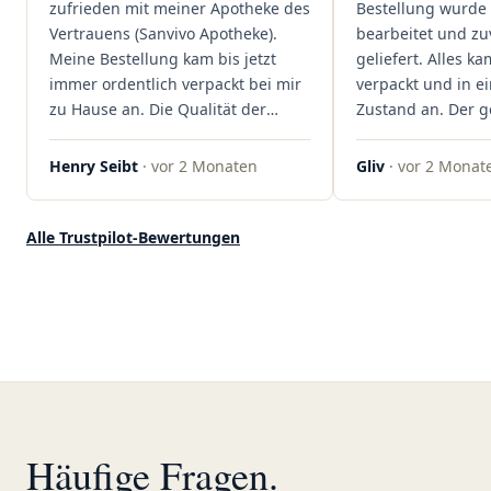
zufrieden mit meiner Apotheke des
Bestellung wurde 
Stelle stehen. Vielen Dank an das
Vertrauens (Sanvivo Apotheke).
bearbeitet und zu
Team von Sanvivo – ich bin
Meine Bestellung kam bis jetzt
geliefert. Alles ka
rundum begeistert!"
immer ordentlich verpackt bei mir
verpackt und in 
zu Hause an. Die Qualität der
Zustand an. Der 
Blüten ist auch immer auf einem
war unkomplizier
hohen Niveau, die Auswahl ist
professionell. Qua
Henry Seibt
· vor 2 Monaten
Gliv
· vor 2 Monat
groß und die Preise sind fair. Die
Kundenzufriedenh
Blüten werden hier auch
auf ganzer Linie.
ordentlich gelagert, ich hatte nur
klare 5 Sterne!"
Alle Trustpilot-Bewertungen
gute bis sehr gute Qualität. Ich
bestelle hier schon länger und
kann die Sanvivo Apotheke nur
jedem empfehlen. Macht weiter
so."
Häufige Fragen.