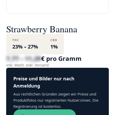
Strawberry Banana
THC
CBD
23% – 27%
1%
7,77 – 11,29
€ pro Gramm
inkl. MwSt. exkl. Versand
Preise und Bilder nur nach
Anmeldung
Aus rechtlichen Gründen zeigen wir Preise und
Produktfotos nur registrierten Nutzer:innen. Die
Registrierung ist kostenlos.