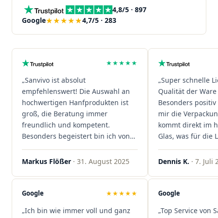
4,8/5 · 897
★★★★★
Google
4,7/5 · 283
★★★★★
„Sanvivo ist absolut
„Super schnelle L
empfehlenswert! Die Auswahl an
Qualität der Ware 
hochwertigen Hanfprodukten ist
Besonders positiv 
groß, die Beratung immer
mir die Verpacku
freundlich und kompetent.
kommt direkt im 
Besonders begeistert bin ich von
Glas, was für die
der schnellen Rezeptannahme –
ist. Ich bestelle hi
alles läuft unkompliziert und
wieder!"
Markus Flößer
· 31. August 2025
Dennis K.
· 7. Juli
reibungslos. Auch die Lieferungen
sind extrem zügig, was mir jedes
Mal viel Zeit spart. Man merkt,
Google
★★★★★
Google
dass hier Qualität, Service und
„Ich bin wie immer voll und ganz
„Top Service von S
Kundenzufriedenheit an erster