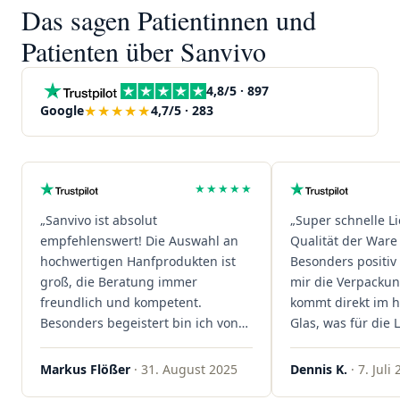
Das sagen Patientinnen und
Patienten über Sanvivo
4,8/5 · 897
★★★★★
Google
4,7/5 · 283
★★★★★
„Sanvivo ist absolut
„Super schnelle L
empfehlenswert! Die Auswahl an
Qualität der Ware 
hochwertigen Hanfprodukten ist
Besonders positiv 
groß, die Beratung immer
mir die Verpacku
freundlich und kompetent.
kommt direkt im 
Besonders begeistert bin ich von
Glas, was für die
der schnellen Rezeptannahme –
ist. Ich bestelle hi
alles läuft unkompliziert und
wieder!"
Markus Flößer
· 31. August 2025
Dennis K.
· 7. Juli
reibungslos. Auch die Lieferungen