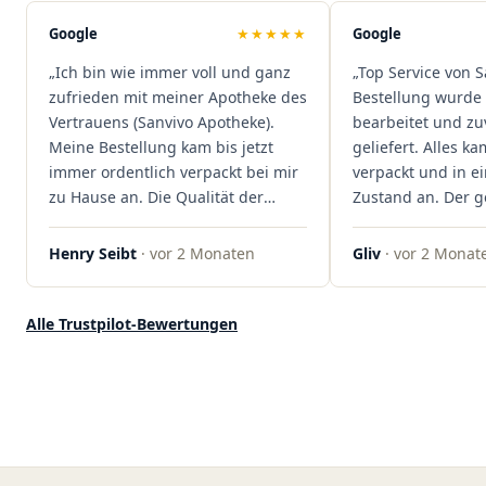
sind extrem zügig, was mir jedes
Mal viel Zeit spart. Man merkt,
Google
★★★★★
Google
dass hier Qualität, Service und
„Ich bin wie immer voll und ganz
„Top Service von S
Kundenzufriedenheit an erster
zufrieden mit meiner Apotheke des
Bestellung wurde 
Stelle stehen. Vielen Dank an das
Vertrauens (Sanvivo Apotheke).
bearbeitet und zu
Team von Sanvivo – ich bin
Meine Bestellung kam bis jetzt
geliefert. Alles ka
rundum begeistert!"
immer ordentlich verpackt bei mir
verpackt und in 
zu Hause an. Die Qualität der
Zustand an. Der 
Blüten ist auch immer auf einem
war unkomplizier
hohen Niveau, die Auswahl ist
professionell. Qua
Henry Seibt
· vor 2 Monaten
Gliv
· vor 2 Monat
groß und die Preise sind fair. Die
Kundenzufriedenh
Blüten werden hier auch
auf ganzer Linie.
ordentlich gelagert, ich hatte nur
klare 5 Sterne!"
Alle Trustpilot-Bewertungen
gute bis sehr gute Qualität. Ich
bestelle hier schon länger und
kann die Sanvivo Apotheke nur
jedem empfehlen. Macht weiter
so."