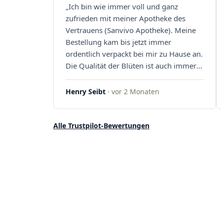
„Ich bin wie immer voll und ganz
Sanvivo – ich bin rundum begeistert!"
zufrieden mit meiner Apotheke des
Vertrauens (Sanvivo Apotheke). Meine
Bestellung kam bis jetzt immer
ordentlich verpackt bei mir zu Hause an.
Die Qualität der Blüten ist auch immer
auf einem hohen Niveau, die Auswahl
ist groß und die Preise sind fair. Die
Henry Seibt
· vor 2 Monaten
Blüten werden hier auch ordentlich
gelagert, ich hatte nur gute bis sehr gute
Qualität. Ich bestelle hier schon länger
Alle Trustpilot-Bewertungen
und kann die Sanvivo Apotheke nur
jedem empfehlen. Macht weiter so."