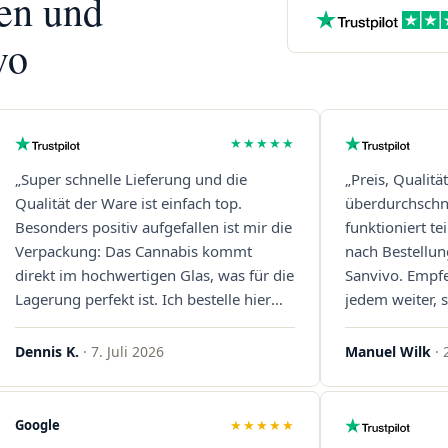
nen und
vo
★★★★★
„Super schnelle Lieferung und die
„Preis, Qualitä
Qualität der Ware ist einfach top.
überdurchschni
Besonders positiv aufgefallen ist mir die
funktioniert t
Verpackung: Das Cannabis kommt
nach Bestellun
direkt im hochwertigen Glas, was für die
Sanvivo. Empf
Lagerung perfekt ist. Ich bestelle hier
jedem weiter, s
definitiv wieder!"
Immer wieder 
Dennis K.
· 7. Juli 2026
Manuel Wilk
· 
Google
★★★★★