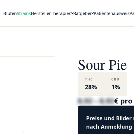
Blüten
Strains
Hersteller
Therapien
Ratgeber
Patientenausweis
Pa
Sour Pie
THC
CBD
28%
1%
8,92 – 8,92
€ pr
Preise und Bilder
nach Anmeldung