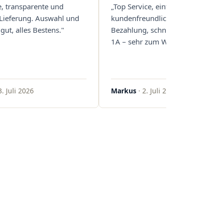
e, transparente und
„Top Service, einfache und
 Lieferung. Auswahl und
kundenfreundliche Abwicklung
gut, alles Bestens."
Bezahlung, schnelle Lieferung. 
1A – sehr zum Weiterempfehlen
3. Juli 2026
Markus
· 2. Juli 2026