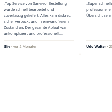
„Top Service von Sanvivo! Bestellung
„Super schnell
wurde schnell bearbeitet und
professionelle
zuverlässig geliefert. Alles kam diskret,
Übersicht sehr 
sicher verpackt und in einwandfreiem
Zustand an. Der gesamte Ablauf war
unkompliziert und professionell.
Qualität und Kundenzufriedenheit
überzeugen auf ganzer Linie. Gerne
Gliv
· vor 2 Monaten
Udo Walter
· 2
wieder – klare 5 Sterne!"