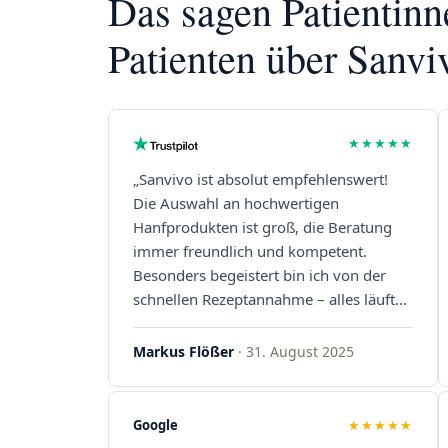
Das sagen Patientin
Patienten über Sanvi
★★★★★
„Sanvivo ist absolut empfehlenswert!
Die Auswahl an hochwertigen
Hanfprodukten ist groß, die Beratung
immer freundlich und kompetent.
Besonders begeistert bin ich von der
schnellen Rezeptannahme – alles läuft
unkompliziert und reibungslos. Auch die
Lieferungen sind extrem zügig, was mir
Markus Flößer
· 31. August 2025
jedes Mal viel Zeit spart. Man merkt,
dass hier Qualität, Service und
Kundenzufriedenheit an erster Stelle
Google
★★★★★
stehen. Vielen Dank an das Team von