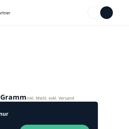
rtner
o Gramm
inkl. MwSt. exkl. Versand
 nur