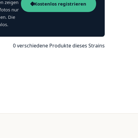
en zeigen
Kostenlos registrieren
fotos nur
nen. Die
nlos.
0 verschiedene Produkte dieses Strains