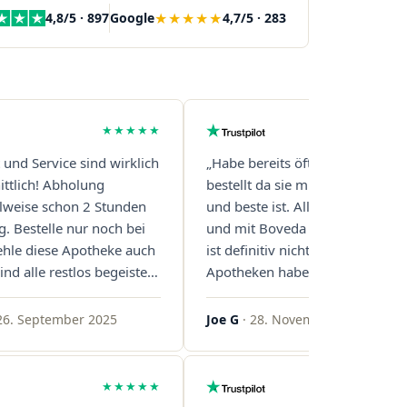
★★★★★
4,8/5 · 897
Google
4,7/5 · 283
★★★★★
t und Service sind wirklich
„Habe bereits öfter über diese 
ttlich! Abholung
bestellt da sie mit Abstand die s
eilweise schon 2 Stunden
und beste ist. Alles ist perfekt v
g. Bestelle nur noch bei
und mit Boveda Pads in jedem G
ehle diese Apotheke auch
ist definitiv nicht die Norm, bei 
ind alle restlos begeistert.
Apotheken haben das nur zwei
gern!"
gemacht. Bleibt so!"
26. September 2025
Joe G
· 28. November 2025
★★★★★