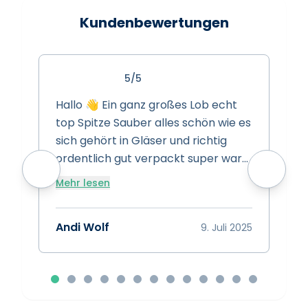
Kundenbewertungen
5/5
Hallo 👋 Ein ganz großes Lob echt
S
top Spitze Sauber alles schön wie es
s
sich gehört in Gläser und richtig
s
ordentlich gut verpackt super ware
w
super Preise super Leistung Spitze
Mehr lesen
vielen dank das euch gibt 👍
A
Bewertung 15/10 👍👍👍
Andi Wolf
9. Juli 2025