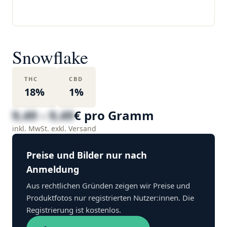
Snowflake
THC
CBD
18%
1%
9,49 – 9,49
€ pro Gramm
inkl. MwSt. exkl. Versand
Preise und Bilder nur nach
Anmeldung
Aus rechtlichen Gründen zeigen wir Preise und
Produktfotos nur registrierten Nutzer:innen. Die
Registrierung ist kostenlos.