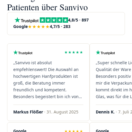
Patienten über Sanvivo
4,8/5 · 897
★★★★★
Google
4,7/5 · 283
★★★★★
„Sanvivo ist absolut
„Super schnelle L
empfehlenswert! Die Auswahl an
Qualität der Ware 
hochwertigen Hanfprodukten ist
Besonders positiv 
groß, die Beratung immer
mir die Verpacku
freundlich und kompetent.
kommt direkt im 
Besonders begeistert bin ich von
Glas, was für die
der schnellen Rezeptannahme –
ist. Ich bestelle hi
alles läuft unkompliziert und
wieder!"
Markus Flößer
· 31. August 2025
Dennis K.
· 7. Juli
reibungslos. Auch die Lieferungen
sind extrem zügig, was mir jedes
Mal viel Zeit spart. Man merkt,
Google
★★★★★
Google