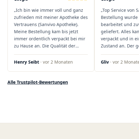
dass hier Qualität, Service und
„Ich bin wie immer voll und ganz
„Top Service von S
Kundenzufriedenheit an erster
zufrieden mit meiner Apotheke des
Bestellung wurde 
Stelle stehen. Vielen Dank an das
Vertrauens (Sanvivo Apotheke).
bearbeitet und zu
Team von Sanvivo – ich bin
Meine Bestellung kam bis jetzt
geliefert. Alles ka
rundum begeistert!"
immer ordentlich verpackt bei mir
verpackt und in 
zu Hause an. Die Qualität der
Zustand an. Der 
Blüten ist auch immer auf einem
war unkomplizier
hohen Niveau, die Auswahl ist
professionell. Qua
Henry Seibt
· vor 2 Monaten
Gliv
· vor 2 Monat
groß und die Preise sind fair. Die
Kundenzufriedenh
Blüten werden hier auch
auf ganzer Linie.
ordentlich gelagert, ich hatte nur
klare 5 Sterne!"
Alle Trustpilot-Bewertungen
gute bis sehr gute Qualität. Ich
bestelle hier schon länger und
kann die Sanvivo Apotheke nur
jedem empfehlen. Macht weiter
so."