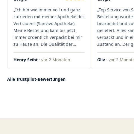
dass hier Qualität, Service und
„Ich bin wie immer voll und ganz
„Top Service von S
Kundenzufriedenheit an erster
zufrieden mit meiner Apotheke des
Bestellung wurde 
Stelle stehen. Vielen Dank an das
Vertrauens (Sanvivo Apotheke).
bearbeitet und zu
Team von Sanvivo – ich bin
Meine Bestellung kam bis jetzt
geliefert. Alles ka
rundum begeistert!"
immer ordentlich verpackt bei mir
verpackt und in 
zu Hause an. Die Qualität der
Zustand an. Der 
Blüten ist auch immer auf einem
war unkomplizier
hohen Niveau, die Auswahl ist
professionell. Qua
Henry Seibt
· vor 2 Monaten
Gliv
· vor 2 Monat
groß und die Preise sind fair. Die
Kundenzufriedenh
Blüten werden hier auch
auf ganzer Linie.
ordentlich gelagert, ich hatte nur
klare 5 Sterne!"
Alle Trustpilot-Bewertungen
gute bis sehr gute Qualität. Ich
bestelle hier schon länger und
kann die Sanvivo Apotheke nur
jedem empfehlen. Macht weiter
so."