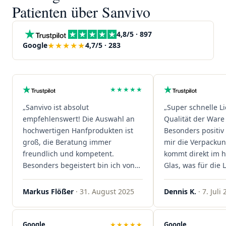
Patienten über Sanvivo
4,8/5 · 897
★★★★★
Google
4,7/5 · 283
★★★★★
„Sanvivo ist absolut
„Super schnelle L
empfehlenswert! Die Auswahl an
Qualität der Ware 
hochwertigen Hanfprodukten ist
Besonders positiv 
groß, die Beratung immer
mir die Verpacku
freundlich und kompetent.
kommt direkt im 
Besonders begeistert bin ich von
Glas, was für die
der schnellen Rezeptannahme –
ist. Ich bestelle hi
alles läuft unkompliziert und
wieder!"
Markus Flößer
· 31. August 2025
Dennis K.
· 7. Juli
reibungslos. Auch die Lieferungen
sind extrem zügig, was mir jedes
Mal viel Zeit spart. Man merkt,
Google
★★★★★
Google