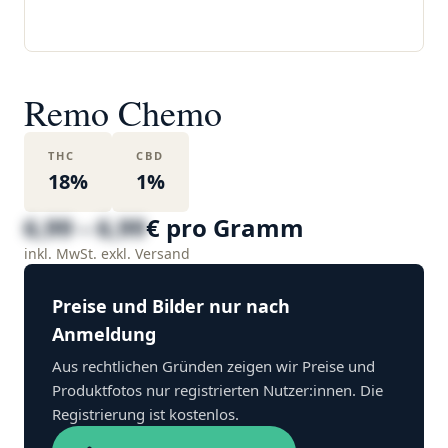
Remo Chemo
THC
CBD
18%
1%
6,99 – 6,99
€ pro Gramm
inkl. MwSt. exkl. Versand
Preise und Bilder nur nach
Anmeldung
Aus rechtlichen Gründen zeigen wir Preise und
Produktfotos nur registrierten Nutzer:innen. Die
Registrierung ist kostenlos.