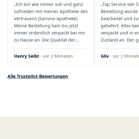
„Ich bin wie immer voll und ganz
„Top Service von S
Kundenzufriedenheit an erster
zufrieden mit meiner Apotheke des
Bestellung wurde 
Stelle stehen. Vielen Dank an das
Vertrauens (Sanvivo Apotheke).
bearbeitet und zu
Team von Sanvivo – ich bin
Meine Bestellung kam bis jetzt
geliefert. Alles ka
rundum begeistert!"
immer ordentlich verpackt bei mir
verpackt und in 
zu Hause an. Die Qualität der
Zustand an. Der 
Blüten ist auch immer auf einem
war unkomplizier
hohen Niveau, die Auswahl ist
professionell. Qua
Henry Seibt
· vor 2 Monaten
Gliv
· vor 2 Monat
groß und die Preise sind fair. Die
Kundenzufriedenh
Blüten werden hier auch
auf ganzer Linie.
ordentlich gelagert, ich hatte nur
klare 5 Sterne!"
Alle Trustpilot-Bewertungen
gute bis sehr gute Qualität. Ich
bestelle hier schon länger und
kann die Sanvivo Apotheke nur
jedem empfehlen. Macht weiter
so."