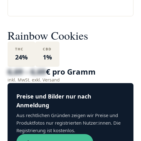
Rainbow Cookies
THC
CBD
24%
1%
6,69 – 6,69
€ pro Gramm
inkl. MwSt. exkl. Versand
Preise und Bilder nur nach
Anmeldung
Aus rechtlichen Gründen zeigen wir Preise und
Produktfotos nur registrierten Nutzer:innen. Die
Registrierung ist kostenlos.