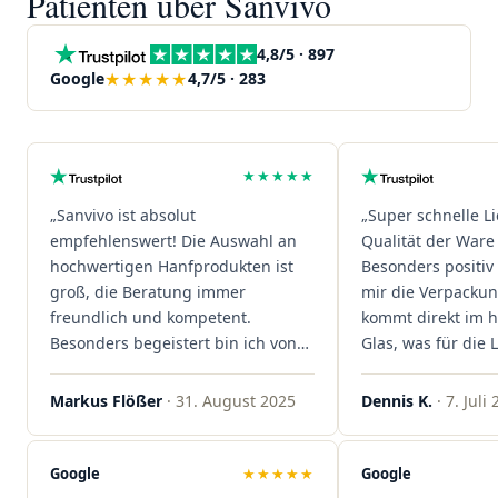
Patienten über Sanvivo
4,8/5 · 897
★★★★★
Google
4,7/5 · 283
★★★★★
„Sanvivo ist absolut
„Super schnelle L
empfehlenswert! Die Auswahl an
Qualität der Ware 
hochwertigen Hanfprodukten ist
Besonders positiv 
groß, die Beratung immer
mir die Verpacku
freundlich und kompetent.
kommt direkt im 
Besonders begeistert bin ich von
Glas, was für die
der schnellen Rezeptannahme –
ist. Ich bestelle hi
alles läuft unkompliziert und
wieder!"
Markus Flößer
· 31. August 2025
Dennis K.
· 7. Juli
reibungslos. Auch die Lieferungen
sind extrem zügig, was mir jedes
Mal viel Zeit spart. Man merkt,
Google
★★★★★
Google
dass hier Qualität, Service und