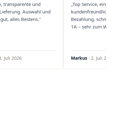
e, transparente und
„Top Service, einfache und
 Lieferung. Auswahl und
kundenfreundliche Abwicklung
gut, alles Bestens."
Bezahlung, schnelle Lieferung. 
1A – sehr zum Weiterempfehlen
3. Juli 2026
Markus
· 2. Juli 2026