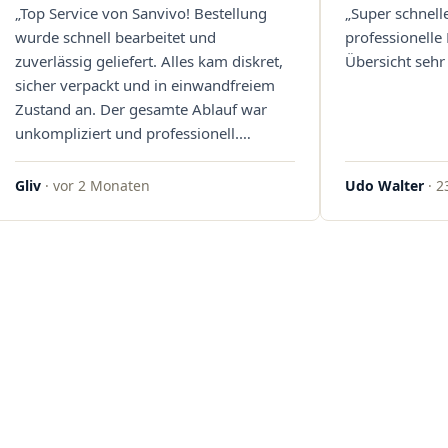
„Top Service von Sanvivo! Bestellung
„Super schnell
wurde schnell bearbeitet und
professionelle
zuverlässig geliefert. Alles kam diskret,
Übersicht sehr 
sicher verpackt und in einwandfreiem
Zustand an. Der gesamte Ablauf war
unkompliziert und professionell.
Qualität und Kundenzufriedenheit
überzeugen auf ganzer Linie. Gerne
Gliv
· vor 2 Monaten
Udo Walter
· 2
wieder – klare 5 Sterne!"