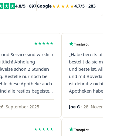
★★★★★
4,8/5 · 897
Google
4,7/5 · 283
★★★★★
t und Service sind wirklich
„Habe bereits öfter über diese 
ttlich! Abholung
bestellt da sie mit Abstand die s
eilweise schon 2 Stunden
und beste ist. Alles ist perfekt v
g. Bestelle nur noch bei
und mit Boveda Pads in jedem G
ehle diese Apotheke auch
ist definitiv nicht die Norm, bei 
ind alle restlos begeistert.
Apotheken haben das nur zwei
gern!"
gemacht. Bleibt so!"
26. September 2025
Joe G
· 28. November 2025
★★★★★