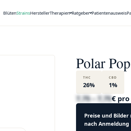
Blüten
Strains
Hersteller
Therapien
Ratgeber
Patientenausweis
Pa
Polar Pop
THC
CBD
26%
1%
7,75 – 7,75
€ pr
Preise und Bilder
nach Anmeldung