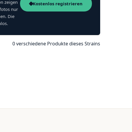
en zeigen
Kostenlos registrieren
fotos nur
nen. Die
nlos.
0 verschiedene Produkte dieses Strains