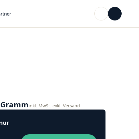
rtner
o Gramm
inkl. MwSt. exkl. Versand
 nur