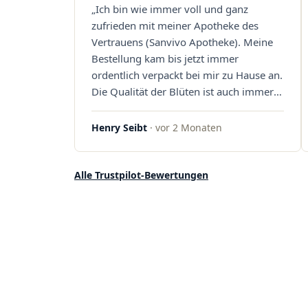
„Ich bin wie immer voll und ganz
Sanvivo – ich bin rundum begeistert!"
zufrieden mit meiner Apotheke des
Vertrauens (Sanvivo Apotheke). Meine
Bestellung kam bis jetzt immer
ordentlich verpackt bei mir zu Hause an.
Die Qualität der Blüten ist auch immer
auf einem hohen Niveau, die Auswahl
ist groß und die Preise sind fair. Die
Henry Seibt
· vor 2 Monaten
Blüten werden hier auch ordentlich
gelagert, ich hatte nur gute bis sehr gute
Qualität. Ich bestelle hier schon länger
Alle Trustpilot-Bewertungen
und kann die Sanvivo Apotheke nur
jedem empfehlen. Macht weiter so."