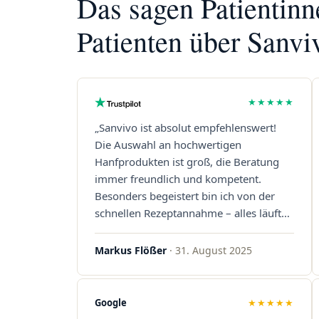
Das sagen Patientin
Patienten über Sanvi
★★★★★
„Sanvivo ist absolut empfehlenswert!
Die Auswahl an hochwertigen
Hanfprodukten ist groß, die Beratung
immer freundlich und kompetent.
Besonders begeistert bin ich von der
schnellen Rezeptannahme – alles läuft
unkompliziert und reibungslos. Auch die
Lieferungen sind extrem zügig, was mir
Markus Flößer
· 31. August 2025
jedes Mal viel Zeit spart. Man merkt,
dass hier Qualität, Service und
Kundenzufriedenheit an erster Stelle
Google
★★★★★
stehen. Vielen Dank an das Team von