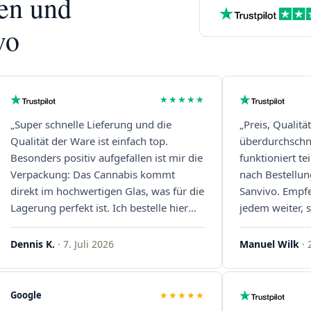
nen und
vo
★★★★★
„Super schnelle Lieferung und die
„Preis, Qualitä
Qualität der Ware ist einfach top.
überdurchschni
Besonders positiv aufgefallen ist mir die
funktioniert t
Verpackung: Das Cannabis kommt
nach Bestellun
direkt im hochwertigen Glas, was für die
Sanvivo. Empf
Lagerung perfekt ist. Ich bestelle hier
jedem weiter, s
definitiv wieder!"
Immer wieder 
Dennis K.
· 7. Juli 2026
Manuel Wilk
· 
Google
★★★★★