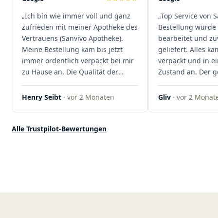
dass hier Qualität, Service und
„Ich bin wie immer voll und ganz
„Top Service von S
Kundenzufriedenheit an erster
zufrieden mit meiner Apotheke des
Bestellung wurde 
Stelle stehen. Vielen Dank an das
Vertrauens (Sanvivo Apotheke).
bearbeitet und zu
Team von Sanvivo – ich bin
Meine Bestellung kam bis jetzt
geliefert. Alles ka
rundum begeistert!"
immer ordentlich verpackt bei mir
verpackt und in 
zu Hause an. Die Qualität der
Zustand an. Der 
Blüten ist auch immer auf einem
war unkomplizier
hohen Niveau, die Auswahl ist
professionell. Qua
Henry Seibt
· vor 2 Monaten
Gliv
· vor 2 Monat
groß und die Preise sind fair. Die
Kundenzufriedenh
Blüten werden hier auch
auf ganzer Linie.
ordentlich gelagert, ich hatte nur
klare 5 Sterne!"
Alle Trustpilot-Bewertungen
gute bis sehr gute Qualität. Ich
bestelle hier schon länger und
kann die Sanvivo Apotheke nur
jedem empfehlen. Macht weiter
so."