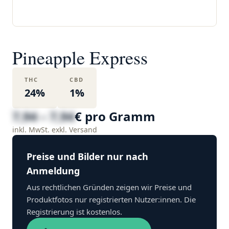
Pineapple Express
THC
CBD
24%
1%
7,94 – 7,94
€ pro Gramm
inkl. MwSt. exkl. Versand
Preise und Bilder nur nach
Anmeldung
Aus rechtlichen Gründen zeigen wir Preise und
Produktfotos nur registrierten Nutzer:innen. Die
Registrierung ist kostenlos.