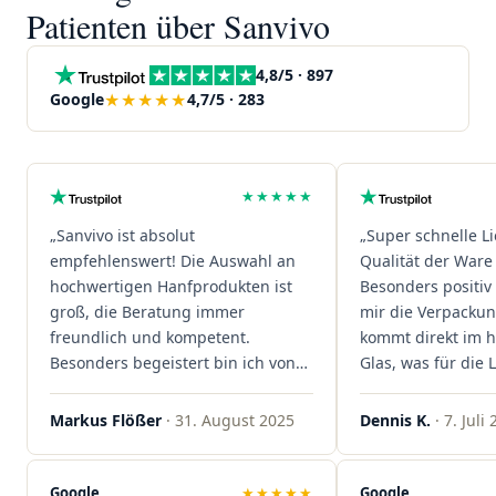
Patienten über Sanvivo
4,8/5 · 897
★★★★★
Google
4,7/5 · 283
★★★★★
„Sanvivo ist absolut
„Super schnelle L
empfehlenswert! Die Auswahl an
Qualität der Ware 
hochwertigen Hanfprodukten ist
Besonders positiv 
groß, die Beratung immer
mir die Verpacku
freundlich und kompetent.
kommt direkt im 
Besonders begeistert bin ich von
Glas, was für die
der schnellen Rezeptannahme –
ist. Ich bestelle hi
alles läuft unkompliziert und
wieder!"
Markus Flößer
· 31. August 2025
Dennis K.
· 7. Juli
reibungslos. Auch die Lieferungen
sind extrem zügig, was mir jedes
Mal viel Zeit spart. Man merkt,
Google
★★★★★
Google