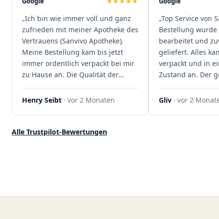
Google
★★★★★
Google
dass hier Qualität, Service und
„Ich bin wie immer voll und ganz
„Top Service von S
Kundenzufriedenheit an erster
zufrieden mit meiner Apotheke des
Bestellung wurde 
Stelle stehen. Vielen Dank an das
Vertrauens (Sanvivo Apotheke).
bearbeitet und zu
Team von Sanvivo – ich bin
Meine Bestellung kam bis jetzt
geliefert. Alles ka
rundum begeistert!"
immer ordentlich verpackt bei mir
verpackt und in 
zu Hause an. Die Qualität der
Zustand an. Der 
Blüten ist auch immer auf einem
war unkomplizier
hohen Niveau, die Auswahl ist
professionell. Qua
Henry Seibt
· vor 2 Monaten
Gliv
· vor 2 Monat
groß und die Preise sind fair. Die
Kundenzufriedenh
Blüten werden hier auch
auf ganzer Linie.
ordentlich gelagert, ich hatte nur
klare 5 Sterne!"
Alle Trustpilot-Bewertungen
gute bis sehr gute Qualität. Ich
bestelle hier schon länger und
kann die Sanvivo Apotheke nur
jedem empfehlen. Macht weiter
so."