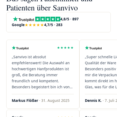
Patienten über Sanvivo
4,8/5 · 897
★★★★★
Google
4,7/5 · 283
★★★★★
„Sanvivo ist absolut
„Super schnelle L
empfehlenswert! Die Auswahl an
Qualität der Ware 
hochwertigen Hanfprodukten ist
Besonders positiv 
groß, die Beratung immer
mir die Verpacku
freundlich und kompetent.
kommt direkt im 
Besonders begeistert bin ich von
Glas, was für die
der schnellen Rezeptannahme –
ist. Ich bestelle hi
alles läuft unkompliziert und
wieder!"
Markus Flößer
· 31. August 2025
Dennis K.
· 7. Juli
reibungslos. Auch die Lieferungen
sind extrem zügig, was mir jedes
Mal viel Zeit spart. Man merkt,