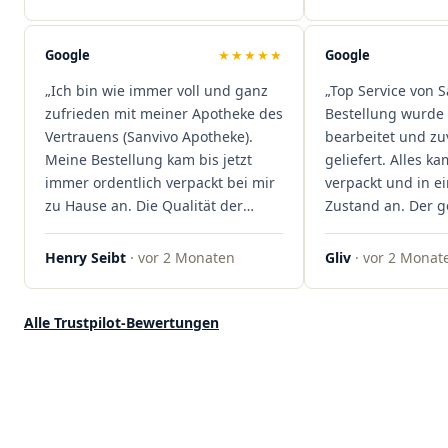
reibungslos. Auch die Lieferungen
sind extrem zügig, was mir jedes
Mal viel Zeit spart. Man merkt,
Google
★★★★★
Google
dass hier Qualität, Service und
„Ich bin wie immer voll und ganz
„Top Service von S
Kundenzufriedenheit an erster
zufrieden mit meiner Apotheke des
Bestellung wurde 
Stelle stehen. Vielen Dank an das
Vertrauens (Sanvivo Apotheke).
bearbeitet und zu
Team von Sanvivo – ich bin
Meine Bestellung kam bis jetzt
geliefert. Alles ka
rundum begeistert!"
immer ordentlich verpackt bei mir
verpackt und in 
zu Hause an. Die Qualität der
Zustand an. Der 
Blüten ist auch immer auf einem
war unkomplizier
hohen Niveau, die Auswahl ist
professionell. Qua
Henry Seibt
· vor 2 Monaten
Gliv
· vor 2 Monat
groß und die Preise sind fair. Die
Kundenzufriedenh
Blüten werden hier auch
auf ganzer Linie.
ordentlich gelagert, ich hatte nur
klare 5 Sterne!"
Alle Trustpilot-Bewertungen
gute bis sehr gute Qualität. Ich
bestelle hier schon länger und
kann die Sanvivo Apotheke nur
jedem empfehlen. Macht weiter
so."