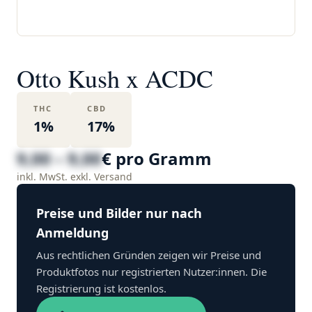
Otto Kush x ACDC
THC
CBD
1%
17%
9,00 – 9,00
€ pro Gramm
inkl. MwSt. exkl. Versand
Preise und Bilder nur nach
Anmeldung
Aus rechtlichen Gründen zeigen wir Preise und
Produktfotos nur registrierten Nutzer:innen. Die
Registrierung ist kostenlos.