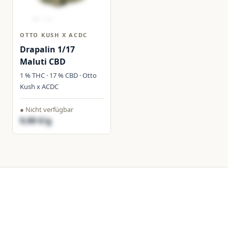
OTTO KUSH X ACDC
Drapalin 1/17
Maluti CBD
1 % THC · 17 % CBD · Otto
Kush x ACDC
● Nicht verfügbar
9,00 €/g