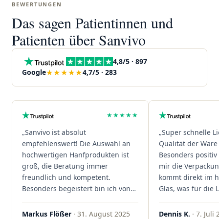
BEWERTUNGEN
Das sagen Patientinnen und
Patienten über Sanvivo
4,8/5 · 897
★★★★★
Google
4,7/5 · 283
★★★★★
„Sanvivo ist absolut
„Super schnelle L
empfehlenswert! Die Auswahl an
Qualität der Ware 
hochwertigen Hanfprodukten ist
Besonders positiv 
groß, die Beratung immer
mir die Verpacku
freundlich und kompetent.
kommt direkt im 
Besonders begeistert bin ich von
Glas, was für die
der schnellen Rezeptannahme –
ist. Ich bestelle hi
alles läuft unkompliziert und
wieder!"
Markus Flößer
· 31. August 2025
Dennis K.
· 7. Juli