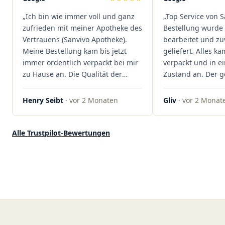
dass hier Qualität, Service und
„Ich bin wie immer voll und ganz
„Top Service von S
Kundenzufriedenheit an erster
zufrieden mit meiner Apotheke des
Bestellung wurde 
Stelle stehen. Vielen Dank an das
Vertrauens (Sanvivo Apotheke).
bearbeitet und zu
Team von Sanvivo – ich bin
Meine Bestellung kam bis jetzt
geliefert. Alles ka
rundum begeistert!"
immer ordentlich verpackt bei mir
verpackt und in 
zu Hause an. Die Qualität der
Zustand an. Der 
Blüten ist auch immer auf einem
war unkomplizier
hohen Niveau, die Auswahl ist
professionell. Qua
Henry Seibt
· vor 2 Monaten
Gliv
· vor 2 Monat
groß und die Preise sind fair. Die
Kundenzufriedenh
Blüten werden hier auch
auf ganzer Linie.
ordentlich gelagert, ich hatte nur
klare 5 Sterne!"
Alle Trustpilot-Bewertungen
gute bis sehr gute Qualität. Ich
bestelle hier schon länger und
kann die Sanvivo Apotheke nur
jedem empfehlen. Macht weiter
so."