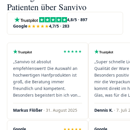
Patienten über Sanvivo
4,8/5 · 897
★★★★★
Google
4,7/5 · 283
★★★★★
„Sanvivo ist absolut
„Super schnelle L
empfehlenswert! Die Auswahl an
Qualität der Ware 
hochwertigen Hanfprodukten ist
Besonders positiv 
groß, die Beratung immer
mir die Verpacku
freundlich und kompetent.
kommt direkt im 
Besonders begeistert bin ich von
Glas, was für die
der schnellen Rezeptannahme –
ist. Ich bestelle hi
alles läuft unkompliziert und
wieder!"
Markus Flößer
· 31. August 2025
Dennis K.
· 7. Juli
reibungslos. Auch die Lieferungen
sind extrem zügig, was mir jedes
Mal viel Zeit spart. Man merkt,
Google
★★★★★
Google