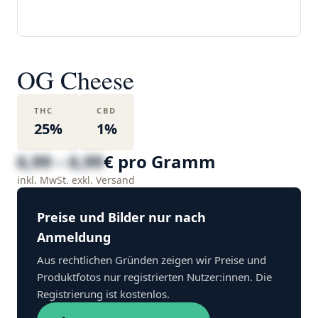
OG Cheese
THC
CBD
25%
1%
6,99 – 6,99
€ pro Gramm
inkl. MwSt. exkl. Versand
Preise und Bilder nur nach
Anmeldung
Aus rechtlichen Gründen zeigen wir Preise und
Produktfotos nur registrierten Nutzer:innen. Die
Registrierung ist kostenlos.