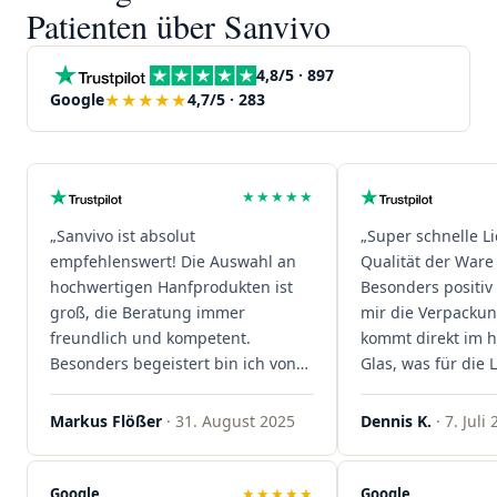
Patienten über Sanvivo
4,8/5 · 897
★★★★★
Google
4,7/5 · 283
★★★★★
„Sanvivo ist absolut
„Super schnelle L
empfehlenswert! Die Auswahl an
Qualität der Ware 
hochwertigen Hanfprodukten ist
Besonders positiv 
groß, die Beratung immer
mir die Verpacku
freundlich und kompetent.
kommt direkt im 
Besonders begeistert bin ich von
Glas, was für die
der schnellen Rezeptannahme –
ist. Ich bestelle hi
alles läuft unkompliziert und
wieder!"
Markus Flößer
· 31. August 2025
Dennis K.
· 7. Juli
reibungslos. Auch die Lieferungen
sind extrem zügig, was mir jedes
Mal viel Zeit spart. Man merkt,
Google
★★★★★
Google