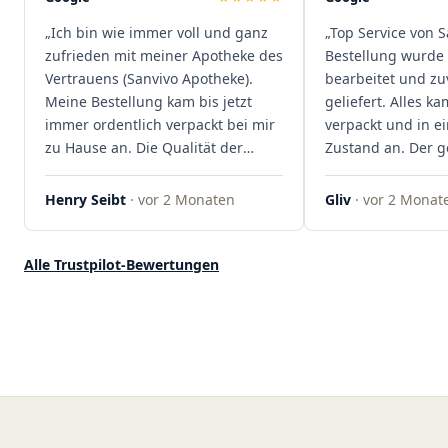
dass hier Qualität, Service und
„Ich bin wie immer voll und ganz
„Top Service von S
Kundenzufriedenheit an erster
zufrieden mit meiner Apotheke des
Bestellung wurde 
Stelle stehen. Vielen Dank an das
Vertrauens (Sanvivo Apotheke).
bearbeitet und zu
Team von Sanvivo – ich bin
Meine Bestellung kam bis jetzt
geliefert. Alles ka
rundum begeistert!"
immer ordentlich verpackt bei mir
verpackt und in 
zu Hause an. Die Qualität der
Zustand an. Der 
Blüten ist auch immer auf einem
war unkomplizier
hohen Niveau, die Auswahl ist
professionell. Qua
Henry Seibt
· vor 2 Monaten
Gliv
· vor 2 Monat
groß und die Preise sind fair. Die
Kundenzufriedenh
Blüten werden hier auch
auf ganzer Linie.
ordentlich gelagert, ich hatte nur
klare 5 Sterne!"
Alle Trustpilot-Bewertungen
gute bis sehr gute Qualität. Ich
bestelle hier schon länger und
kann die Sanvivo Apotheke nur
jedem empfehlen. Macht weiter
so."