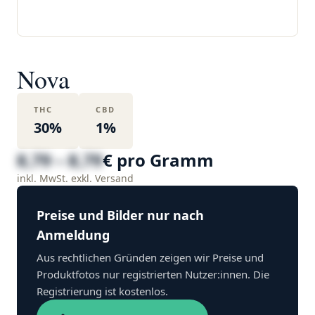
Nova
THC
CBD
30%
1%
8,79 – 8,79
€ pro Gramm
inkl. MwSt. exkl. Versand
Preise und Bilder nur nach
Anmeldung
Aus rechtlichen Gründen zeigen wir Preise und
Produktfotos nur registrierten Nutzer:innen. Die
Registrierung ist kostenlos.