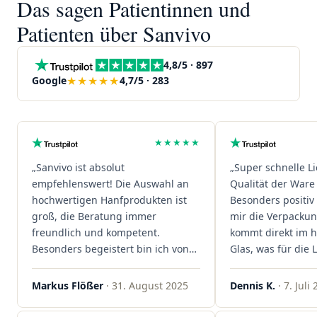
Das sagen Patientinnen und
Patienten über Sanvivo
4,8/5 · 897
★★★★★
Google
4,7/5 · 283
★★★★★
„Sanvivo ist absolut
„Super schnelle L
empfehlenswert! Die Auswahl an
Qualität der Ware 
hochwertigen Hanfprodukten ist
Besonders positiv 
groß, die Beratung immer
mir die Verpacku
freundlich und kompetent.
kommt direkt im 
Besonders begeistert bin ich von
Glas, was für die
der schnellen Rezeptannahme –
ist. Ich bestelle hi
alles läuft unkompliziert und
wieder!"
Markus Flößer
· 31. August 2025
Dennis K.
· 7. Juli
reibungslos. Auch die Lieferungen
sind extrem zügig, was mir jedes