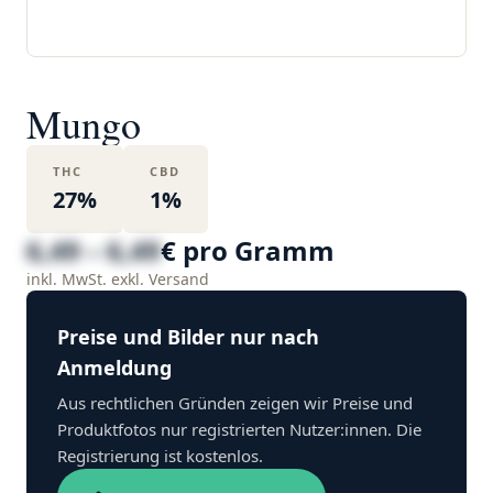
Mungo
THC
CBD
27%
1%
6,49 – 6,49
€ pro Gramm
inkl. MwSt. exkl. Versand
Preise und Bilder nur nach
Anmeldung
Aus rechtlichen Gründen zeigen wir Preise und
Produktfotos nur registrierten Nutzer:innen. Die
Registrierung ist kostenlos.