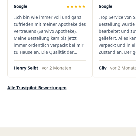
Mal viel Zeit spart. Man merkt,
Google
★★★★★
Google
dass hier Qualität, Service und
„Ich bin wie immer voll und ganz
„Top Service von S
Kundenzufriedenheit an erster
zufrieden mit meiner Apotheke des
Bestellung wurde 
Stelle stehen. Vielen Dank an das
Vertrauens (Sanvivo Apotheke).
bearbeitet und zu
Team von Sanvivo – ich bin
Meine Bestellung kam bis jetzt
geliefert. Alles ka
rundum begeistert!"
immer ordentlich verpackt bei mir
verpackt und in 
zu Hause an. Die Qualität der
Zustand an. Der 
Blüten ist auch immer auf einem
war unkomplizier
hohen Niveau, die Auswahl ist
professionell. Qua
Henry Seibt
· vor 2 Monaten
Gliv
· vor 2 Monat
groß und die Preise sind fair. Die
Kundenzufriedenh
Blüten werden hier auch
auf ganzer Linie.
ordentlich gelagert, ich hatte nur
klare 5 Sterne!"
Alle Trustpilot-Bewertungen
gute bis sehr gute Qualität. Ich
bestelle hier schon länger und
kann die Sanvivo Apotheke nur
jedem empfehlen. Macht weiter
so."