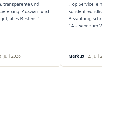
e, transparente und
„Top Service, einfache und
 Lieferung. Auswahl und
kundenfreundliche Abwicklung
gut, alles Bestens."
Bezahlung, schnelle Lieferung. 
1A – sehr zum Weiterempfehlen
3. Juli 2026
Markus
· 2. Juli 2026