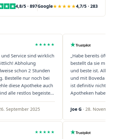
★★★★★
4,8/5 · 897
Google
4,7/5 · 283
★★★★★
t und Service sind wirklich
„Habe bereits öfter über diese 
ttlich! Abholung
bestellt da sie mit Abstand die s
eilweise schon 2 Stunden
und beste ist. Alles ist perfekt v
g. Bestelle nur noch bei
und mit Boveda Pads in jedem G
ehle diese Apotheke auch
ist definitiv nicht die Norm, bei 
ind alle restlos begeistert.
Apotheken haben das nur zwei
gern!"
gemacht. Bleibt so!"
26. September 2025
Joe G
· 28. November 2025
★★★★★