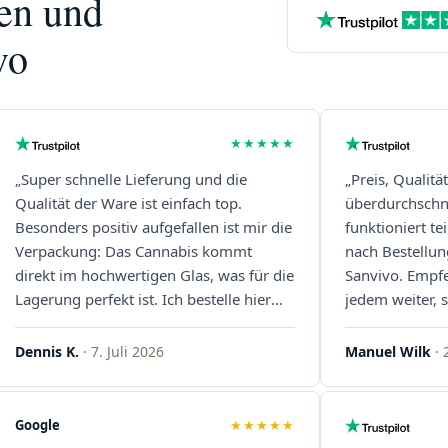
nen und
vo
★★★★★
„Super schnelle Lieferung und die
„Preis, Qualitä
Qualität der Ware ist einfach top.
überdurchschni
Besonders positiv aufgefallen ist mir die
funktioniert t
Verpackung: Das Cannabis kommt
nach Bestellun
direkt im hochwertigen Glas, was für die
Sanvivo. Empf
Lagerung perfekt ist. Ich bestelle hier
jedem weiter, s
definitiv wieder!"
Immer wieder 
Dennis K.
· 7. Juli 2026
Manuel Wilk
· 
Google
★★★★★