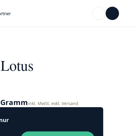
rtner
 Lotus
o Gramm
inkl. MwSt. exkl. Versand
 nur