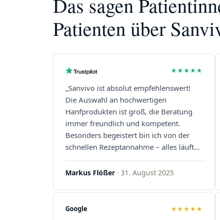
Das sagen Patientin
Patienten über Sanvi
★★★★★
„Sanvivo ist absolut empfehlenswert!
Die Auswahl an hochwertigen
Hanfprodukten ist groß, die Beratung
immer freundlich und kompetent.
Besonders begeistert bin ich von der
schnellen Rezeptannahme – alles läuft
unkompliziert und reibungslos. Auch die
Lieferungen sind extrem zügig, was mir
Markus Flößer
· 31. August 2025
jedes Mal viel Zeit spart. Man merkt,
dass hier Qualität, Service und
Kundenzufriedenheit an erster Stelle
Google
★★★★★
stehen. Vielen Dank an das Team von