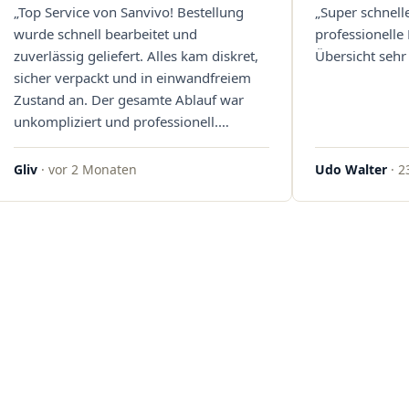
„Top Service von Sanvivo! Bestellung
„Super schnell
wurde schnell bearbeitet und
professionelle
zuverlässig geliefert. Alles kam diskret,
Übersicht sehr 
sicher verpackt und in einwandfreiem
Zustand an. Der gesamte Ablauf war
unkompliziert und professionell.
Qualität und Kundenzufriedenheit
überzeugen auf ganzer Linie. Gerne
Gliv
· vor 2 Monaten
Udo Walter
· 2
wieder – klare 5 Sterne!"