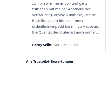
„Ich bin wie immer voll und ganz
Sanvivo – ich bin rundum begeistert!"
zufrieden mit meiner Apotheke des
Vertrauens (Sanvivo Apotheke). Meine
Bestellung kam bis jetzt immer
ordentlich verpackt bei mir zu Hause an.
Die Qualität der Blüten ist auch immer
auf einem hohen Niveau, die Auswahl
ist groß und die Preise sind fair. Die
Henry Seibt
· vor 2 Monaten
Blüten werden hier auch ordentlich
gelagert, ich hatte nur gute bis sehr gute
Qualität. Ich bestelle hier schon länger
Alle Trustpilot-Bewertungen
und kann die Sanvivo Apotheke nur
jedem empfehlen. Macht weiter so."