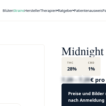
Blüten
Strains
Hersteller
Therapien
Ratgeber
Patientenausweis
Pa
Midnight
THC
CBD
28%
1%
7,29 – 7,29
€ pr
Preise und Bilder
nach Anmeldung