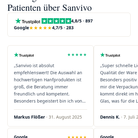
Patienten über Sanvivo
4,8/5 · 897
★★★★★
Google
4,7/5 · 283
★★★★★
„Sanvivo ist absolut
„Super schnelle L
empfehlenswert! Die Auswahl an
Qualität der Ware 
hochwertigen Hanfprodukten ist
Besonders positiv 
groß, die Beratung immer
mir die Verpacku
freundlich und kompetent.
kommt direkt im 
Besonders begeistert bin ich von
Glas, was für die
der schnellen Rezeptannahme –
ist. Ich bestelle hi
alles läuft unkompliziert und
wieder!"
Markus Flößer
· 31. August 2025
Dennis K.
· 7. Juli
reibungslos. Auch die Lieferungen
sind extrem zügig, was mir jedes
Mal viel Zeit spart. Man merkt,
Google
★★★★★
Google