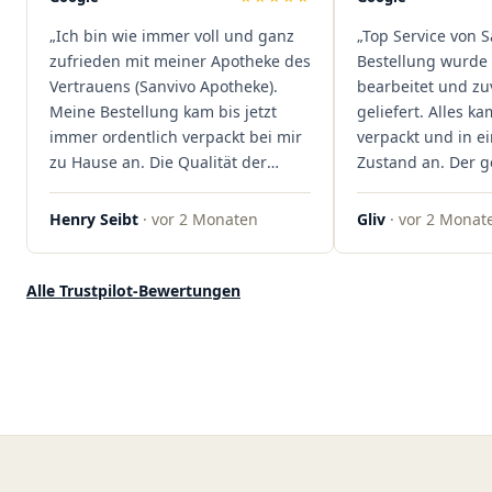
dass hier Qualität, Service und
„Ich bin wie immer voll und ganz
„Top Service von S
Kundenzufriedenheit an erster
zufrieden mit meiner Apotheke des
Bestellung wurde 
Stelle stehen. Vielen Dank an das
Vertrauens (Sanvivo Apotheke).
bearbeitet und zu
Team von Sanvivo – ich bin
Meine Bestellung kam bis jetzt
geliefert. Alles ka
rundum begeistert!"
immer ordentlich verpackt bei mir
verpackt und in 
zu Hause an. Die Qualität der
Zustand an. Der 
Blüten ist auch immer auf einem
war unkomplizier
hohen Niveau, die Auswahl ist
professionell. Qua
Henry Seibt
· vor 2 Monaten
Gliv
· vor 2 Monat
groß und die Preise sind fair. Die
Kundenzufriedenh
Blüten werden hier auch
auf ganzer Linie.
ordentlich gelagert, ich hatte nur
klare 5 Sterne!"
Alle Trustpilot-Bewertungen
gute bis sehr gute Qualität. Ich
bestelle hier schon länger und
kann die Sanvivo Apotheke nur
jedem empfehlen. Macht weiter
so."