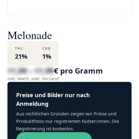
Melonade
THC
CBD
21%
1%
11,99 – 11,99
€ pro Gramm
inkl. MwSt. exkl. Versand
Preise und Bilder nur nach
Anmeldung
Aus rechtlichen Gründen zeigen wir Preise und
Produktfotos nur registrierten Nutzer:innen. Die
Registrierung ist kostenlos.