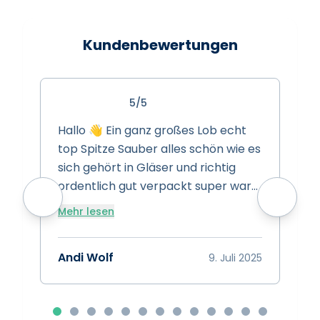
Kundenbewertungen
5/5
Hallo 👋 Ein ganz großes Lob echt
S
top Spitze Sauber alles schön wie es
s
sich gehört in Gläser und richtig
s
ordentlich gut verpackt super ware
w
super Preise super Leistung Spitze
Mehr lesen
vielen dank das euch gibt 👍
A
Bewertung 15/10 👍👍👍
Andi Wolf
9. Juli 2025