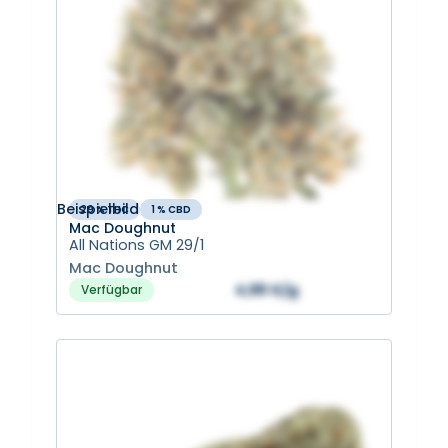
Beispielbild
29 % THC
1 % CBD
Mac Doughnut
All Nations GM 29/1
Mac Doughnut
4,88 €/g
Verfügbar