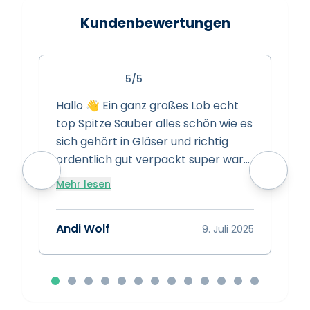
Kundenbewertungen
5/5
Hallo 👋 Ein ganz großes Lob echt
S
top Spitze Sauber alles schön wie es
s
sich gehört in Gläser und richtig
s
ordentlich gut verpackt super ware
w
super Preise super Leistung Spitze
Mehr lesen
vielen dank das euch gibt 👍
A
Bewertung 15/10 👍👍👍
Andi Wolf
9. Juli 2025