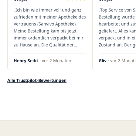
dass hier Qualität, Service und
„Ich bin wie immer voll und ganz
„Top Service von S
Kundenzufriedenheit an erster
zufrieden mit meiner Apotheke des
Bestellung wurde 
Stelle stehen. Vielen Dank an das
Vertrauens (Sanvivo Apotheke).
bearbeitet und zu
Team von Sanvivo – ich bin
Meine Bestellung kam bis jetzt
geliefert. Alles ka
rundum begeistert!"
immer ordentlich verpackt bei mir
verpackt und in 
zu Hause an. Die Qualität der
Zustand an. Der 
Blüten ist auch immer auf einem
war unkomplizier
hohen Niveau, die Auswahl ist
professionell. Qua
Henry Seibt
· vor 2 Monaten
Gliv
· vor 2 Monat
groß und die Preise sind fair. Die
Kundenzufriedenh
Blüten werden hier auch
auf ganzer Linie.
ordentlich gelagert, ich hatte nur
klare 5 Sterne!"
Alle Trustpilot-Bewertungen
gute bis sehr gute Qualität. Ich
bestelle hier schon länger und
kann die Sanvivo Apotheke nur
jedem empfehlen. Macht weiter
so."