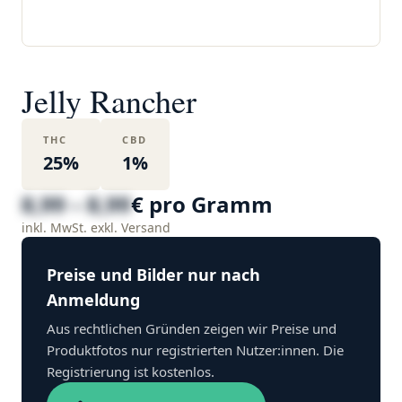
Jelly Rancher
THC
CBD
25%
1%
8,99 – 8,99
€ pro Gramm
inkl. MwSt. exkl. Versand
Preise und Bilder nur nach
Anmeldung
Aus rechtlichen Gründen zeigen wir Preise und
Produktfotos nur registrierten Nutzer:innen. Die
Registrierung ist kostenlos.