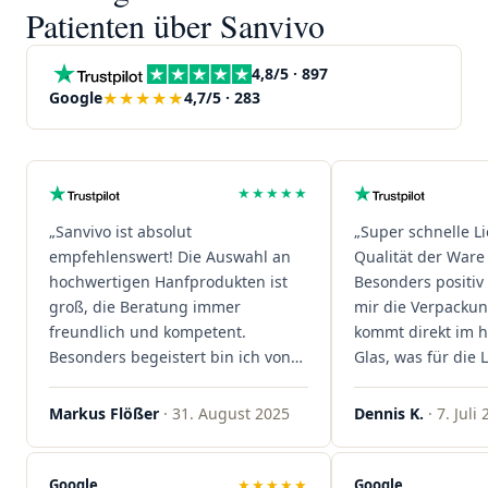
Patienten über Sanvivo
4,8/5 · 897
★★★★★
Google
4,7/5 · 283
★★★★★
„Sanvivo ist absolut
„Super schnelle L
empfehlenswert! Die Auswahl an
Qualität der Ware 
hochwertigen Hanfprodukten ist
Besonders positiv 
groß, die Beratung immer
mir die Verpacku
freundlich und kompetent.
kommt direkt im 
Besonders begeistert bin ich von
Glas, was für die
der schnellen Rezeptannahme –
ist. Ich bestelle hi
alles läuft unkompliziert und
wieder!"
Markus Flößer
· 31. August 2025
Dennis K.
· 7. Juli
reibungslos. Auch die Lieferungen
sind extrem zügig, was mir jedes
Mal viel Zeit spart. Man merkt,
Google
★★★★★
Google