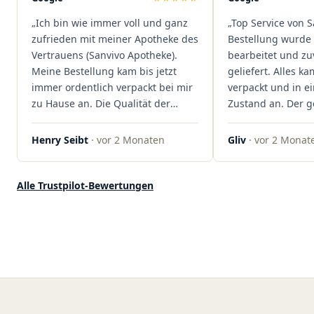
dass hier Qualität, Service und
„Ich bin wie immer voll und ganz
„Top Service von S
Kundenzufriedenheit an erster
zufrieden mit meiner Apotheke des
Bestellung wurde 
Stelle stehen. Vielen Dank an das
Vertrauens (Sanvivo Apotheke).
bearbeitet und zu
Team von Sanvivo – ich bin
Meine Bestellung kam bis jetzt
geliefert. Alles ka
rundum begeistert!"
immer ordentlich verpackt bei mir
verpackt und in 
zu Hause an. Die Qualität der
Zustand an. Der 
Blüten ist auch immer auf einem
war unkomplizier
hohen Niveau, die Auswahl ist
professionell. Qua
Henry Seibt
· vor 2 Monaten
Gliv
· vor 2 Monat
groß und die Preise sind fair. Die
Kundenzufriedenh
Blüten werden hier auch
auf ganzer Linie.
ordentlich gelagert, ich hatte nur
klare 5 Sterne!"
Alle Trustpilot-Bewertungen
gute bis sehr gute Qualität. Ich
bestelle hier schon länger und
kann die Sanvivo Apotheke nur
jedem empfehlen. Macht weiter
so."