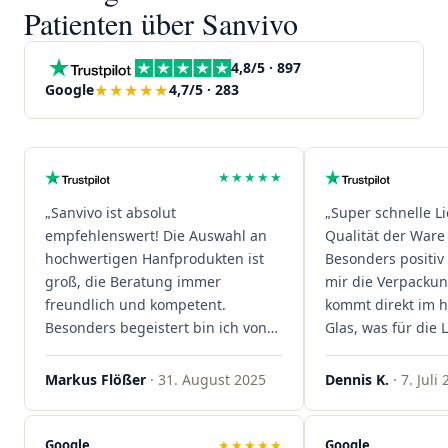
Patienten über Sanvivo
4,8/5 · 897
★★★★★
Google
4,7/5 · 283
★★★★★
„Sanvivo ist absolut
„Super schnelle L
empfehlenswert! Die Auswahl an
Qualität der Ware 
hochwertigen Hanfprodukten ist
Besonders positiv 
groß, die Beratung immer
mir die Verpacku
freundlich und kompetent.
kommt direkt im 
Besonders begeistert bin ich von
Glas, was für die
der schnellen Rezeptannahme –
ist. Ich bestelle hi
alles läuft unkompliziert und
wieder!"
Markus Flößer
· 31. August 2025
Dennis K.
· 7. Juli
reibungslos. Auch die Lieferungen
sind extrem zügig, was mir jedes
Mal viel Zeit spart. Man merkt,
Google
★★★★★
Google