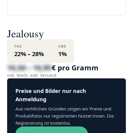
Jealousy
THC
CBD
22% – 28%
1%
10,50 – 10,95
€ pro Gramm
inkl. MwSt. exkl. Versand
Preise und Bilder nur nach
Anmeldung
Aus rechtlichen Gründen zeigen wir Preise und
Produktfotos nur registrierten Nutzer:innen. Die
Registrierung ist kostenlos.