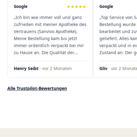
Mal viel Zeit spart. Man merkt,
Google
★★★★★
Google
dass hier Qualität, Service und
„Ich bin wie immer voll und ganz
„Top Service von S
Kundenzufriedenheit an erster
zufrieden mit meiner Apotheke des
Bestellung wurde 
Stelle stehen. Vielen Dank an das
Vertrauens (Sanvivo Apotheke).
bearbeitet und zu
Team von Sanvivo – ich bin
Meine Bestellung kam bis jetzt
geliefert. Alles ka
rundum begeistert!"
immer ordentlich verpackt bei mir
verpackt und in 
zu Hause an. Die Qualität der
Zustand an. Der 
Blüten ist auch immer auf einem
war unkomplizier
hohen Niveau, die Auswahl ist
professionell. Qua
Henry Seibt
· vor 2 Monaten
Gliv
· vor 2 Monat
groß und die Preise sind fair. Die
Kundenzufriedenh
Blüten werden hier auch
auf ganzer Linie.
ordentlich gelagert, ich hatte nur
klare 5 Sterne!"
Alle Trustpilot-Bewertungen
gute bis sehr gute Qualität. Ich
bestelle hier schon länger und
kann die Sanvivo Apotheke nur
jedem empfehlen. Macht weiter
so."