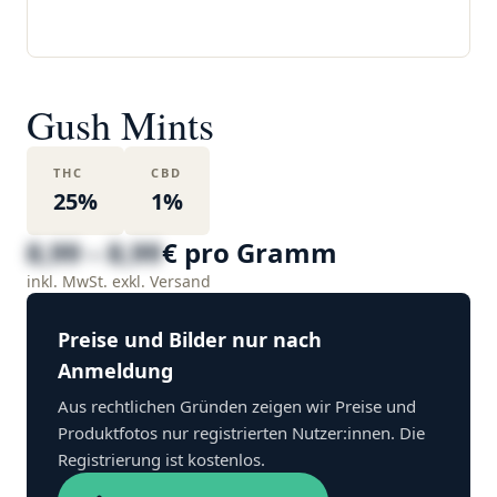
Gush Mints
THC
CBD
25%
1%
8,99 – 8,99
€ pro Gramm
inkl. MwSt. exkl. Versand
Preise und Bilder nur nach
Anmeldung
Aus rechtlichen Gründen zeigen wir Preise und
Produktfotos nur registrierten Nutzer:innen. Die
Registrierung ist kostenlos.