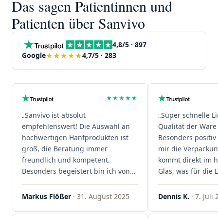
Das sagen Patientinnen und
Patienten über Sanvivo
4,8/5 · 897
★★★★★
Google
4,7/5 · 283
★★★★★
„Sanvivo ist absolut
„Super schnelle L
empfehlenswert! Die Auswahl an
Qualität der Ware 
hochwertigen Hanfprodukten ist
Besonders positiv 
groß, die Beratung immer
mir die Verpacku
freundlich und kompetent.
kommt direkt im 
Besonders begeistert bin ich von
Glas, was für die
der schnellen Rezeptannahme –
ist. Ich bestelle hi
alles läuft unkompliziert und
wieder!"
Markus Flößer
· 31. August 2025
Dennis K.
· 7. Juli
reibungslos. Auch die Lieferungen
sind extrem zügig, was mir jedes