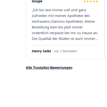
Google
★★★★★
stehen. Vielen Dank an das Team von
„Ich bin wie immer voll und ganz
Sanvivo – ich bin rundum begeistert!"
zufrieden mit meiner Apotheke des
Vertrauens (Sanvivo Apotheke). Meine
Bestellung kam bis jetzt immer
ordentlich verpackt bei mir zu Hause an.
Die Qualität der Blüten ist auch immer
auf einem hohen Niveau, die Auswahl
ist groß und die Preise sind fair. Die
Henry Seibt
· vor 2 Monaten
Blüten werden hier auch ordentlich
gelagert, ich hatte nur gute bis sehr gute
Qualität. Ich bestelle hier schon länger
Alle Trustpilot-Bewertungen
und kann die Sanvivo Apotheke nur
jedem empfehlen. Macht weiter so."