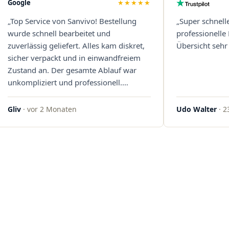
Google
★★★★★
„Top Service von Sanvivo! Bestellung
„Super schnell
wurde schnell bearbeitet und
professionelle
zuverlässig geliefert. Alles kam diskret,
Übersicht sehr 
sicher verpackt und in einwandfreiem
Zustand an. Der gesamte Ablauf war
unkompliziert und professionell.
Qualität und Kundenzufriedenheit
überzeugen auf ganzer Linie. Gerne
Gliv
· vor 2 Monaten
Udo Walter
· 2
wieder – klare 5 Sterne!"