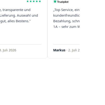
★★★★★
e, transparente und
„Top Service, einfache und
 Lieferung. Auswahl und
kundenfreundliche Abwicklung
gut, alles Bestens."
Bezahlung, schnelle Lieferung. 
1A – sehr zum Weiterempfehlen
3. Juli 2026
Markus
· 2. Juli 2026