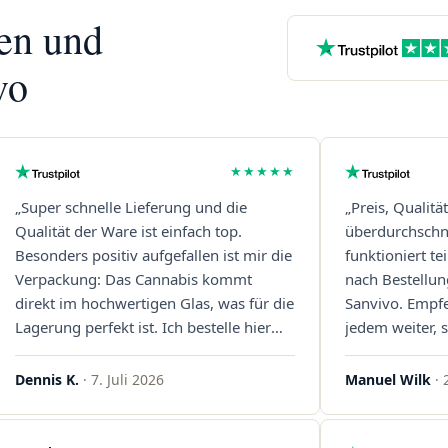
nen und
vo
★★★★★
„Super schnelle Lieferung und die
„Preis, Qualitä
Qualität der Ware ist einfach top.
überdurchschni
Besonders positiv aufgefallen ist mir die
funktioniert t
Verpackung: Das Cannabis kommt
nach Bestellun
direkt im hochwertigen Glas, was für die
Sanvivo. Empf
Lagerung perfekt ist. Ich bestelle hier
jedem weiter, s
definitiv wieder!"
Immer wieder 
Dennis K.
· 7. Juli 2026
Manuel Wilk
· 