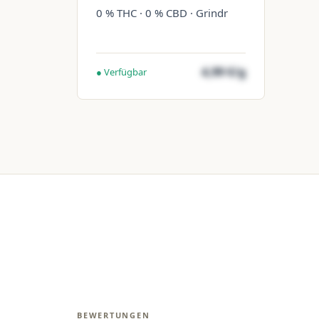
0 % THC · 0 % CBD · Grindr
4,99 €/g
● Verfügbar
BEWERTUNGEN