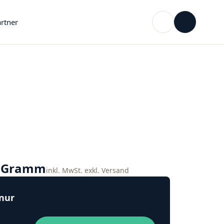
rtner
o Gramm
inkl. MwSt. exkl. Versand
 nur