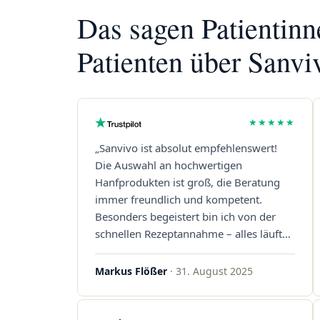
Das sagen Patientin
Patienten über Sanvi
★★★★★
„Sanvivo ist absolut empfehlenswert!
Die Auswahl an hochwertigen
Hanfprodukten ist groß, die Beratung
immer freundlich und kompetent.
Besonders begeistert bin ich von der
schnellen Rezeptannahme – alles läuft
unkompliziert und reibungslos. Auch die
Lieferungen sind extrem zügig, was mir
Markus Flößer
· 31. August 2025
jedes Mal viel Zeit spart. Man merkt,
dass hier Qualität, Service und
Kundenzufriedenheit an erster Stelle