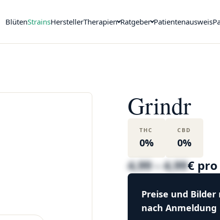
Blüten
Strains
Hersteller
Therapien
Ratgeber
Patientenausweis
Pa
Grindr
THC
CBD
0%
0%
4,99 – 4,99
€ pr
Preise und Bilder
nach Anmeldung