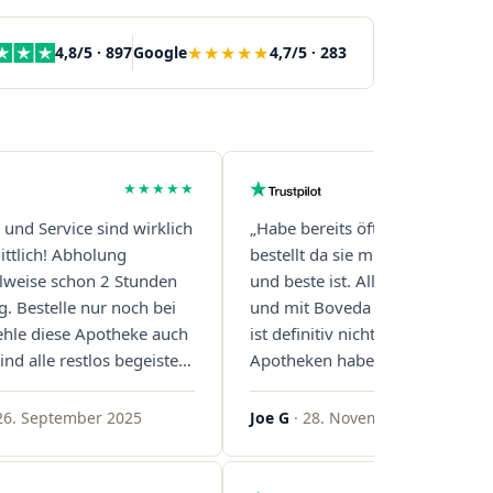
★★★★★
4,8/5 · 897
Google
4,7/5 · 283
★★★★★
t und Service sind wirklich
„Habe bereits öfter über diese 
ttlich! Abholung
bestellt da sie mit Abstand die s
eilweise schon 2 Stunden
und beste ist. Alles ist perfekt v
g. Bestelle nur noch bei
und mit Boveda Pads in jedem G
ehle diese Apotheke auch
ist definitiv nicht die Norm, bei 
ind alle restlos begeistert.
Apotheken haben das nur zwei
gern!"
gemacht. Bleibt so!"
26. September 2025
Joe G
· 28. November 2025