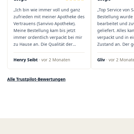
dass hier Qualität, Service und
„Ich bin wie immer voll und ganz
„Top Service von S
Kundenzufriedenheit an erster
zufrieden mit meiner Apotheke des
Bestellung wurde 
Stelle stehen. Vielen Dank an das
Vertrauens (Sanvivo Apotheke).
bearbeitet und zu
Team von Sanvivo – ich bin
Meine Bestellung kam bis jetzt
geliefert. Alles ka
rundum begeistert!"
immer ordentlich verpackt bei mir
verpackt und in 
zu Hause an. Die Qualität der
Zustand an. Der 
Blüten ist auch immer auf einem
war unkomplizier
hohen Niveau, die Auswahl ist
professionell. Qua
Henry Seibt
· vor 2 Monaten
Gliv
· vor 2 Monat
groß und die Preise sind fair. Die
Kundenzufriedenh
Blüten werden hier auch
auf ganzer Linie.
ordentlich gelagert, ich hatte nur
klare 5 Sterne!"
Alle Trustpilot-Bewertungen
gute bis sehr gute Qualität. Ich
bestelle hier schon länger und
kann die Sanvivo Apotheke nur
jedem empfehlen. Macht weiter
so."