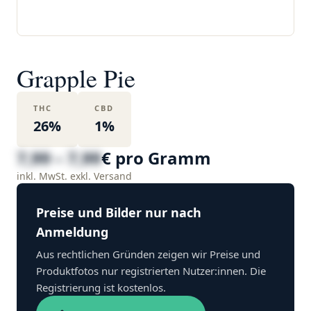
Grapple Pie
THC
CBD
26%
1%
7,99 – 7,99
€ pro Gramm
inkl. MwSt. exkl. Versand
Preise und Bilder nur nach
Anmeldung
Aus rechtlichen Gründen zeigen wir Preise und
Produktfotos nur registrierten Nutzer:innen. Die
Registrierung ist kostenlos.