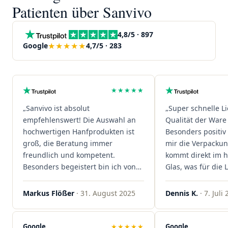
Patienten über Sanvivo
4,8/5 · 897
★★★★★
Google
4,7/5 · 283
★★★★★
„Sanvivo ist absolut
„Super schnelle L
empfehlenswert! Die Auswahl an
Qualität der Ware 
hochwertigen Hanfprodukten ist
Besonders positiv 
groß, die Beratung immer
mir die Verpacku
freundlich und kompetent.
kommt direkt im 
Besonders begeistert bin ich von
Glas, was für die
der schnellen Rezeptannahme –
ist. Ich bestelle hi
alles läuft unkompliziert und
wieder!"
Markus Flößer
· 31. August 2025
Dennis K.
· 7. Juli
reibungslos. Auch die Lieferungen
sind extrem zügig, was mir jedes
Mal viel Zeit spart. Man merkt,
Google
★★★★★
Google