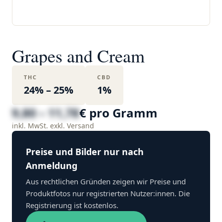
Grapes and Cream
THC
CBD
24% – 25%
1%
9,80 – 11,78
€ pro Gramm
inkl. MwSt. exkl. Versand
Preise und Bilder nur nach
Anmeldung
Aus rechtlichen Gründen zeigen wir Preise und
Produktfotos nur registrierten Nutzer:innen. Die
Registrierung ist kostenlos.