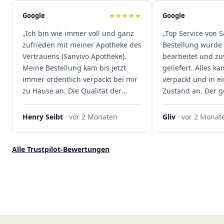
sind extrem zügig, was mir jedes
Mal viel Zeit spart. Man merkt,
Google
★★★★★
Google
dass hier Qualität, Service und
„Ich bin wie immer voll und ganz
„Top Service von S
Kundenzufriedenheit an erster
zufrieden mit meiner Apotheke des
Bestellung wurde 
Stelle stehen. Vielen Dank an das
Vertrauens (Sanvivo Apotheke).
bearbeitet und zu
Team von Sanvivo – ich bin
Meine Bestellung kam bis jetzt
geliefert. Alles ka
rundum begeistert!"
immer ordentlich verpackt bei mir
verpackt und in 
zu Hause an. Die Qualität der
Zustand an. Der 
Blüten ist auch immer auf einem
war unkomplizier
hohen Niveau, die Auswahl ist
professionell. Qua
Henry Seibt
· vor 2 Monaten
Gliv
· vor 2 Monat
groß und die Preise sind fair. Die
Kundenzufriedenh
Blüten werden hier auch
auf ganzer Linie.
ordentlich gelagert, ich hatte nur
klare 5 Sterne!"
Alle Trustpilot-Bewertungen
gute bis sehr gute Qualität. Ich
bestelle hier schon länger und
kann die Sanvivo Apotheke nur
jedem empfehlen. Macht weiter
so."