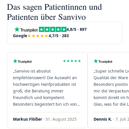
Das sagen Patientinnen und
Patienten über Sanvivo
4,8/5 · 897
★★★★★
Google
4,7/5 · 283
★★★★★
„Sanvivo ist absolut
„Super schnelle L
empfehlenswert! Die Auswahl an
Qualität der Ware 
hochwertigen Hanfprodukten ist
Besonders positiv 
groß, die Beratung immer
mir die Verpacku
freundlich und kompetent.
kommt direkt im 
Besonders begeistert bin ich von
Glas, was für die
der schnellen Rezeptannahme –
ist. Ich bestelle hi
alles läuft unkompliziert und
wieder!"
Markus Flößer
· 31. August 2025
Dennis K.
· 7. Juli
reibungslos. Auch die Lieferungen