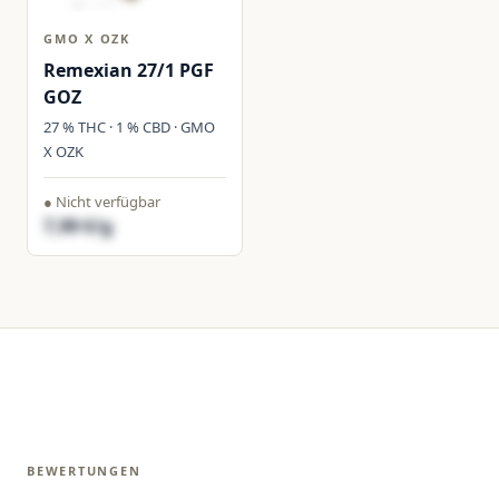
GMO X OZK
Remexian 27/1 PGF
GOZ
27 % THC · 1 % CBD · GMO
X OZK
● Nicht verfügbar
7,99 €/g
BEWERTUNGEN