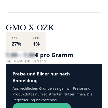
GMO X OZK
THC
CBD
27%
1%
7,99 – 7,99
€ pro Gramm
inkl. MwSt. exkl. Versand
Preise und Bilder nur nach
Anmeldung
Aus rechtlichen Gründen zeigen wir Preise und
Produktfotos nur registrierten Nutzer:innen. Die
Registrierung ist kostenlos.