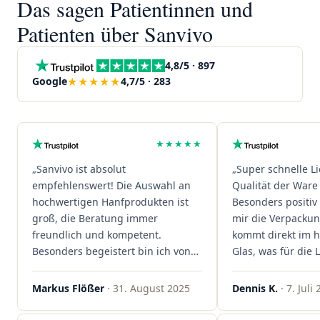
Das sagen Patientinnen und
Patienten über Sanvivo
4,8/5 · 897
★★★★★
Google
4,7/5 · 283
★★★★★
„Sanvivo ist absolut
„Super schnelle L
empfehlenswert! Die Auswahl an
Qualität der Ware 
hochwertigen Hanfprodukten ist
Besonders positiv 
groß, die Beratung immer
mir die Verpacku
freundlich und kompetent.
kommt direkt im 
Besonders begeistert bin ich von
Glas, was für die
der schnellen Rezeptannahme –
ist. Ich bestelle hi
alles läuft unkompliziert und
wieder!"
Markus Flößer
· 31. August 2025
Dennis K.
· 7. Juli
reibungslos. Auch die Lieferungen
sind extrem zügig, was mir jedes