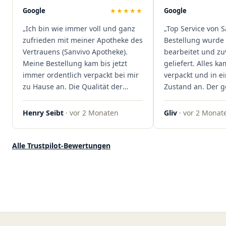
Mal viel Zeit spart. Man merkt,
Google
★★★★★
Google
dass hier Qualität, Service und
„Ich bin wie immer voll und ganz
„Top Service von S
Kundenzufriedenheit an erster
zufrieden mit meiner Apotheke des
Bestellung wurde 
Stelle stehen. Vielen Dank an das
Vertrauens (Sanvivo Apotheke).
bearbeitet und zu
Team von Sanvivo – ich bin
Meine Bestellung kam bis jetzt
geliefert. Alles ka
rundum begeistert!"
immer ordentlich verpackt bei mir
verpackt und in 
zu Hause an. Die Qualität der
Zustand an. Der 
Blüten ist auch immer auf einem
war unkomplizier
hohen Niveau, die Auswahl ist
professionell. Qua
Henry Seibt
· vor 2 Monaten
Gliv
· vor 2 Monat
groß und die Preise sind fair. Die
Kundenzufriedenh
Blüten werden hier auch
auf ganzer Linie.
ordentlich gelagert, ich hatte nur
klare 5 Sterne!"
Alle Trustpilot-Bewertungen
gute bis sehr gute Qualität. Ich
bestelle hier schon länger und
kann die Sanvivo Apotheke nur
jedem empfehlen. Macht weiter
so."