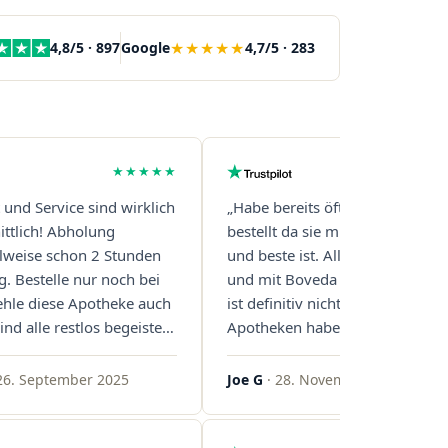
★★★★★
4,8/5 · 897
Google
4,7/5 · 283
★★★★★
t und Service sind wirklich
„Habe bereits öfter über diese 
ttlich! Abholung
bestellt da sie mit Abstand die s
eilweise schon 2 Stunden
und beste ist. Alles ist perfekt v
g. Bestelle nur noch bei
und mit Boveda Pads in jedem G
ehle diese Apotheke auch
ist definitiv nicht die Norm, bei 
ind alle restlos begeistert.
Apotheken haben das nur zwei
gern!"
gemacht. Bleibt so!"
26. September 2025
Joe G
· 28. November 2025