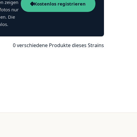
en zeigen
Kostenlos registrieren
fotos nur
nen. Die
nlos.
0 verschiedene Produkte dieses Strains