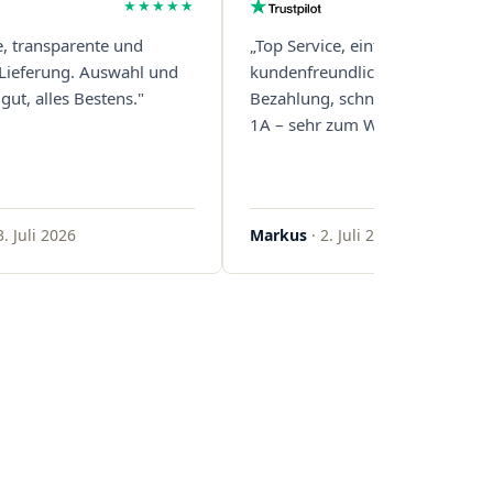
★★★★★
e, transparente und
„Top Service, einfache und
 Lieferung. Auswahl und
kundenfreundliche Abwicklung
gut, alles Bestens."
Bezahlung, schnelle Lieferung. 
1A – sehr zum Weiterempfehlen
3. Juli 2026
Markus
· 2. Juli 2026