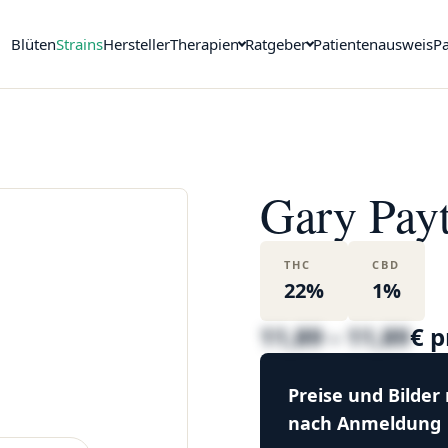
Blüten
Strains
Hersteller
Therapien
Ratgeber
Patientenausweis
Pa
Gary Pay
THC
CBD
22%
1%
11,89 – 11,89
€ 
Preise und Bilder
nach Anmeldung