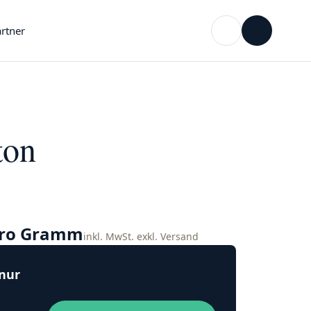
rtner
ton
pro Gramm
inkl. MwSt. exkl. Versand
 nur