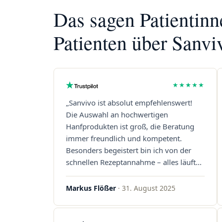
Das sagen Patientin
Patienten über Sanvi
★★★★★
„Sanvivo ist absolut empfehlenswert!
Die Auswahl an hochwertigen
Hanfprodukten ist groß, die Beratung
immer freundlich und kompetent.
Besonders begeistert bin ich von der
schnellen Rezeptannahme – alles läuft
unkompliziert und reibungslos. Auch die
Lieferungen sind extrem zügig, was mir
Markus Flößer
· 31. August 2025
jedes Mal viel Zeit spart. Man merkt,
dass hier Qualität, Service und
Kundenzufriedenheit an erster Stelle