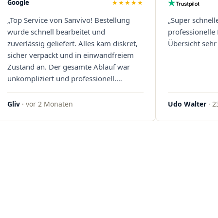
Google
★★★★★
„Top Service von Sanvivo! Bestellung
„Super schnell
wurde schnell bearbeitet und
professionelle
zuverlässig geliefert. Alles kam diskret,
Übersicht sehr 
sicher verpackt und in einwandfreiem
Zustand an. Der gesamte Ablauf war
unkompliziert und professionell.
Qualität und Kundenzufriedenheit
überzeugen auf ganzer Linie. Gerne
Gliv
· vor 2 Monaten
Udo Walter
· 2
wieder – klare 5 Sterne!"