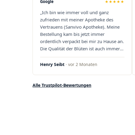
Google
★★★★★
stehen. Vielen Dank an das Team von
„Ich bin wie immer voll und ganz
Sanvivo – ich bin rundum begeistert!"
zufrieden mit meiner Apotheke des
Vertrauens (Sanvivo Apotheke). Meine
Bestellung kam bis jetzt immer
ordentlich verpackt bei mir zu Hause an.
Die Qualität der Blüten ist auch immer
auf einem hohen Niveau, die Auswahl
ist groß und die Preise sind fair. Die
Henry Seibt
· vor 2 Monaten
Blüten werden hier auch ordentlich
gelagert, ich hatte nur gute bis sehr gute
Qualität. Ich bestelle hier schon länger
Alle Trustpilot-Bewertungen
und kann die Sanvivo Apotheke nur
jedem empfehlen. Macht weiter so."