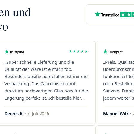
nen und
vo
★★★★★
„Super schnelle Lieferung und die
„Preis, Qualitä
Qualität der Ware ist einfach top.
überdurchschni
Besonders positiv aufgefallen ist mir die
funktioniert t
Verpackung: Das Cannabis kommt
nach Bestellun
direkt im hochwertigen Glas, was für die
Sanvivo. Empf
Lagerung perfekt ist. Ich bestelle hier
jedem weiter, s
definitiv wieder!"
Immer wieder 
Dennis K.
· 7. Juli 2026
Manuel Wilk
· 