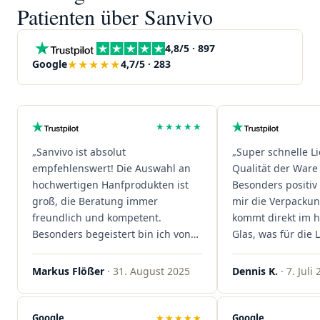
Patienten über Sanvivo
4,8/5 · 897
★★★★★
Google
4,7/5 · 283
★★★★★
„Sanvivo ist absolut
„Super schnelle L
empfehlenswert! Die Auswahl an
Qualität der Ware 
hochwertigen Hanfprodukten ist
Besonders positiv 
groß, die Beratung immer
mir die Verpacku
freundlich und kompetent.
kommt direkt im 
Besonders begeistert bin ich von
Glas, was für die
der schnellen Rezeptannahme –
ist. Ich bestelle hi
alles läuft unkompliziert und
wieder!"
Markus Flößer
· 31. August 2025
Dennis K.
· 7. Juli
reibungslos. Auch die Lieferungen
sind extrem zügig, was mir jedes
Mal viel Zeit spart. Man merkt,
Google
★★★★★
Google