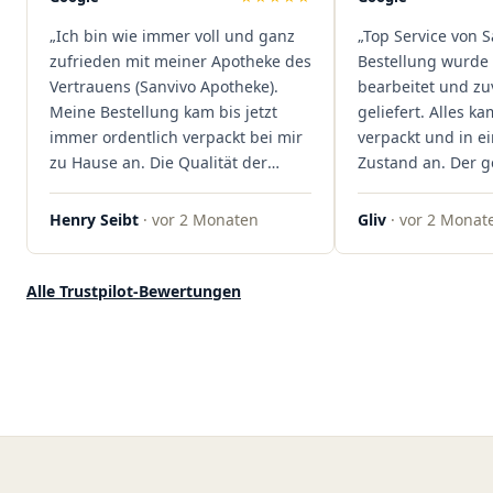
dass hier Qualität, Service und
„Ich bin wie immer voll und ganz
„Top Service von S
Kundenzufriedenheit an erster
zufrieden mit meiner Apotheke des
Bestellung wurde 
Stelle stehen. Vielen Dank an das
Vertrauens (Sanvivo Apotheke).
bearbeitet und zu
Team von Sanvivo – ich bin
Meine Bestellung kam bis jetzt
geliefert. Alles ka
rundum begeistert!"
immer ordentlich verpackt bei mir
verpackt und in 
zu Hause an. Die Qualität der
Zustand an. Der 
Blüten ist auch immer auf einem
war unkomplizier
hohen Niveau, die Auswahl ist
professionell. Qua
Henry Seibt
· vor 2 Monaten
Gliv
· vor 2 Monat
groß und die Preise sind fair. Die
Kundenzufriedenh
Blüten werden hier auch
auf ganzer Linie.
ordentlich gelagert, ich hatte nur
klare 5 Sterne!"
Alle Trustpilot-Bewertungen
gute bis sehr gute Qualität. Ich
bestelle hier schon länger und
kann die Sanvivo Apotheke nur
jedem empfehlen. Macht weiter
so."