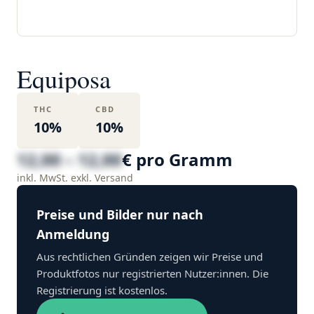
Equiposa
THC
CBD
10%
10%
12,00 – 12,00
€ pro Gramm
inkl. MwSt. exkl. Versand
Preise und Bilder nur nach
Anmeldung
Aus rechtlichen Gründen zeigen wir Preise und
Produktfotos nur registrierten Nutzer:innen. Die
Registrierung ist kostenlos.