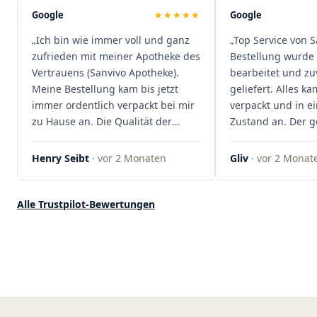
Mal viel Zeit spart. Man merkt,
Google
★★★★★
Google
dass hier Qualität, Service und
„Ich bin wie immer voll und ganz
„Top Service von S
Kundenzufriedenheit an erster
zufrieden mit meiner Apotheke des
Bestellung wurde 
Stelle stehen. Vielen Dank an das
Vertrauens (Sanvivo Apotheke).
bearbeitet und zu
Team von Sanvivo – ich bin
Meine Bestellung kam bis jetzt
geliefert. Alles ka
rundum begeistert!"
immer ordentlich verpackt bei mir
verpackt und in 
zu Hause an. Die Qualität der
Zustand an. Der 
Blüten ist auch immer auf einem
war unkomplizier
hohen Niveau, die Auswahl ist
professionell. Qua
Henry Seibt
· vor 2 Monaten
Gliv
· vor 2 Monat
groß und die Preise sind fair. Die
Kundenzufriedenh
Blüten werden hier auch
auf ganzer Linie.
ordentlich gelagert, ich hatte nur
klare 5 Sterne!"
Alle Trustpilot-Bewertungen
gute bis sehr gute Qualität. Ich
bestelle hier schon länger und
kann die Sanvivo Apotheke nur
jedem empfehlen. Macht weiter
so."