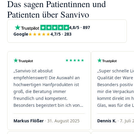
Das sagen Patientinnen und
Patienten über Sanvivo
4,8/5 · 897
★★★★★
Google
4,7/5 · 283
★★★★★
„Sanvivo ist absolut
„Super schnelle L
empfehlenswert! Die Auswahl an
Qualität der Ware 
hochwertigen Hanfprodukten ist
Besonders positiv 
groß, die Beratung immer
mir die Verpacku
freundlich und kompetent.
kommt direkt im 
Besonders begeistert bin ich von
Glas, was für die
der schnellen Rezeptannahme –
ist. Ich bestelle hi
alles läuft unkompliziert und
wieder!"
Markus Flößer
· 31. August 2025
Dennis K.
· 7. Juli
reibungslos. Auch die Lieferungen
sind extrem zügig, was mir jedes