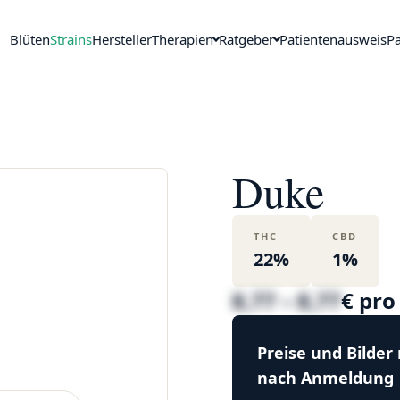
Blüten
Strains
Hersteller
Therapien
Ratgeber
Patientenausweis
Pa
Duke
THC
CBD
22%
1%
8,77 – 8,77
€ pr
Preise und Bilder
nach Anmeldung