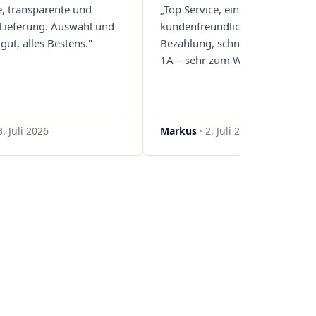
e, transparente und
„Top Service, einfache und
 Lieferung. Auswahl und
kundenfreundliche Abwicklung
gut, alles Bestens."
Bezahlung, schnelle Lieferung. 
1A – sehr zum Weiterempfehlen
3. Juli 2026
Markus
· 2. Juli 2026