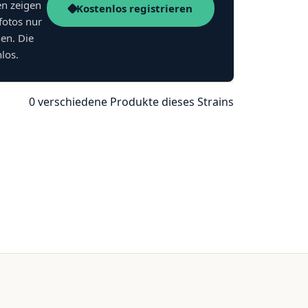
en zeigen
Kostenlos registrieren
fotos nur
nen. Die
nlos.
0 verschiedene Produkte dieses Strains