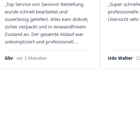
„Top Service von Sanvivo! Bestellung
„Super schnell
wurde schnell bearbeitet und
professionelle
zuverlässig geliefert. Alles kam diskret,
Übersicht sehr 
sicher verpackt und in einwandfreiem
Zustand an. Der gesamte Ablauf war
unkompliziert und professionell.
Qualität und Kundenzufriedenheit
überzeugen auf ganzer Linie. Gerne
Gliv
· vor 2 Monaten
Udo Walter
· 2
wieder – klare 5 Sterne!"