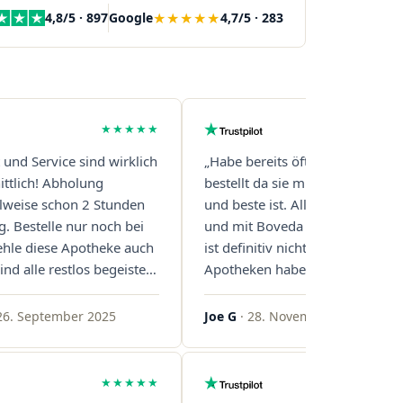
★★★★★
4,8/5 · 897
Google
4,7/5 · 283
★★★★★
t und Service sind wirklich
„Habe bereits öfter über diese 
ttlich! Abholung
bestellt da sie mit Abstand die s
eilweise schon 2 Stunden
und beste ist. Alles ist perfekt v
g. Bestelle nur noch bei
und mit Boveda Pads in jedem G
ehle diese Apotheke auch
ist definitiv nicht die Norm, bei 
ind alle restlos begeistert.
Apotheken haben das nur zwei
gern!"
gemacht. Bleibt so!"
26. September 2025
Joe G
· 28. November 2025
★★★★★