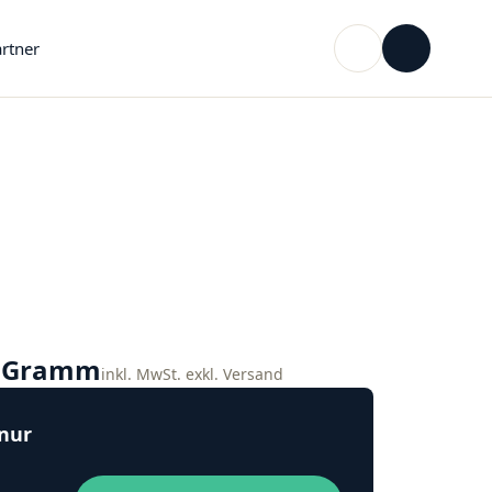
rtner
o Gramm
inkl. MwSt. exkl. Versand
 nur