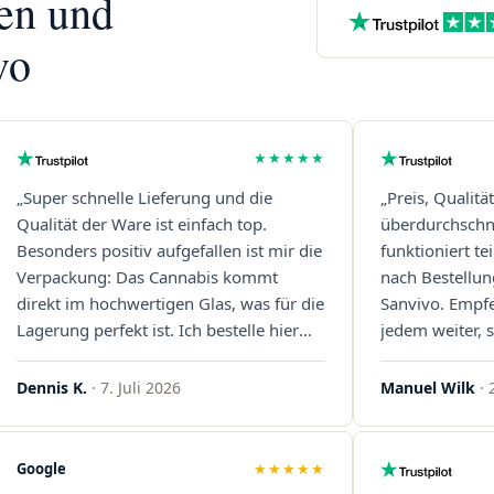
nen und
vo
★★★★★
„Super schnelle Lieferung und die
„Preis, Qualitä
Qualität der Ware ist einfach top.
überdurchschni
Besonders positiv aufgefallen ist mir die
funktioniert t
Verpackung: Das Cannabis kommt
nach Bestellun
direkt im hochwertigen Glas, was für die
Sanvivo. Empf
Lagerung perfekt ist. Ich bestelle hier
jedem weiter, s
definitiv wieder!"
Immer wieder 
Dennis K.
· 7. Juli 2026
Manuel Wilk
· 
Google
★★★★★