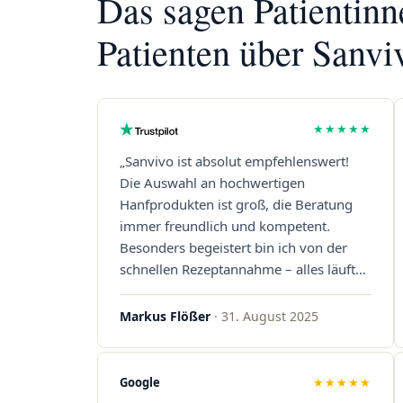
Das sagen Patientin
Patienten über Sanvi
★★★★★
„Sanvivo ist absolut empfehlenswert!
Die Auswahl an hochwertigen
Hanfprodukten ist groß, die Beratung
immer freundlich und kompetent.
Besonders begeistert bin ich von der
schnellen Rezeptannahme – alles läuft
unkompliziert und reibungslos. Auch die
Lieferungen sind extrem zügig, was mir
Markus Flößer
· 31. August 2025
jedes Mal viel Zeit spart. Man merkt,
dass hier Qualität, Service und
Kundenzufriedenheit an erster Stelle
Google
★★★★★
stehen. Vielen Dank an das Team von