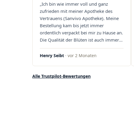
„Ich bin wie immer voll und ganz
Sanvivo – ich bin rundum begeistert!"
zufrieden mit meiner Apotheke des
Vertrauens (Sanvivo Apotheke). Meine
Bestellung kam bis jetzt immer
ordentlich verpackt bei mir zu Hause an.
Die Qualität der Blüten ist auch immer
auf einem hohen Niveau, die Auswahl
ist groß und die Preise sind fair. Die
Henry Seibt
· vor 2 Monaten
Blüten werden hier auch ordentlich
gelagert, ich hatte nur gute bis sehr gute
Qualität. Ich bestelle hier schon länger
Alle Trustpilot-Bewertungen
und kann die Sanvivo Apotheke nur
jedem empfehlen. Macht weiter so."