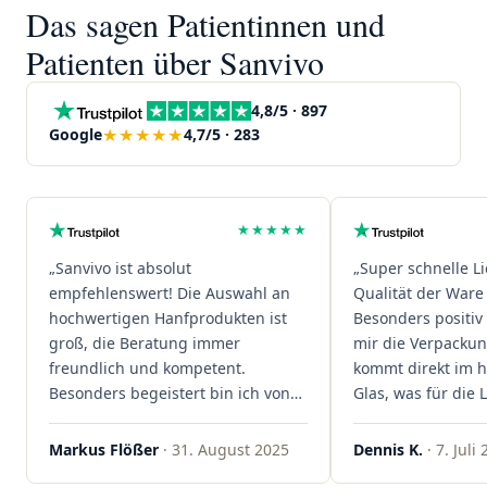
Das sagen Patientinnen und
Patienten über Sanvivo
4,8/5 · 897
★★★★★
Google
4,7/5 · 283
★★★★★
„Sanvivo ist absolut
„Super schnelle L
empfehlenswert! Die Auswahl an
Qualität der Ware 
hochwertigen Hanfprodukten ist
Besonders positiv 
groß, die Beratung immer
mir die Verpacku
freundlich und kompetent.
kommt direkt im 
Besonders begeistert bin ich von
Glas, was für die
der schnellen Rezeptannahme –
ist. Ich bestelle hi
alles läuft unkompliziert und
wieder!"
Markus Flößer
· 31. August 2025
Dennis K.
· 7. Juli
reibungslos. Auch die Lieferungen