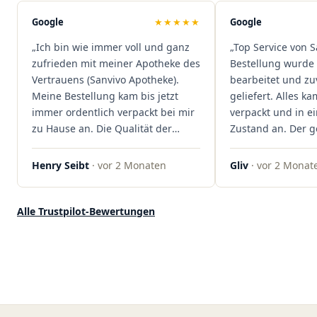
sind extrem zügig, was mir jedes
Mal viel Zeit spart. Man merkt,
Google
★★★★★
Google
dass hier Qualität, Service und
„Ich bin wie immer voll und ganz
„Top Service von S
Kundenzufriedenheit an erster
zufrieden mit meiner Apotheke des
Bestellung wurde 
Stelle stehen. Vielen Dank an das
Vertrauens (Sanvivo Apotheke).
bearbeitet und zu
Team von Sanvivo – ich bin
Meine Bestellung kam bis jetzt
geliefert. Alles ka
rundum begeistert!"
immer ordentlich verpackt bei mir
verpackt und in 
zu Hause an. Die Qualität der
Zustand an. Der 
Blüten ist auch immer auf einem
war unkomplizier
hohen Niveau, die Auswahl ist
professionell. Qua
Henry Seibt
· vor 2 Monaten
Gliv
· vor 2 Monat
groß und die Preise sind fair. Die
Kundenzufriedenh
Blüten werden hier auch
auf ganzer Linie.
ordentlich gelagert, ich hatte nur
klare 5 Sterne!"
Alle Trustpilot-Bewertungen
gute bis sehr gute Qualität. Ich
bestelle hier schon länger und
kann die Sanvivo Apotheke nur
jedem empfehlen. Macht weiter
so."