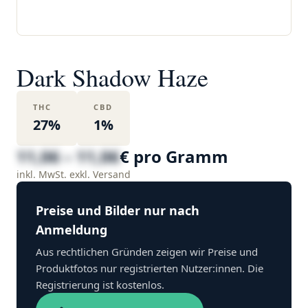
Dark Shadow Haze
THC
CBD
27%
1%
11,06 – 11,06
€ pro Gramm
inkl. MwSt. exkl. Versand
Preise und Bilder nur nach
Anmeldung
Aus rechtlichen Gründen zeigen wir Preise und
Produktfotos nur registrierten Nutzer:innen. Die
Registrierung ist kostenlos.