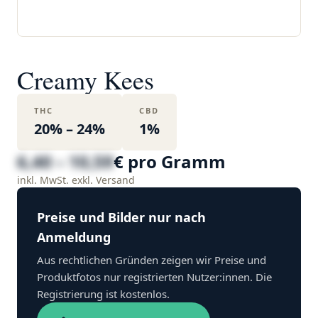
Creamy Kees
THC
CBD
20% – 24%
1%
6,40 – 10,59
€ pro Gramm
inkl. MwSt. exkl. Versand
Preise und Bilder nur nach
Anmeldung
Aus rechtlichen Gründen zeigen wir Preise und
Produktfotos nur registrierten Nutzer:innen. Die
Registrierung ist kostenlos.