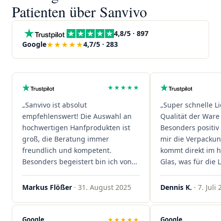
Patienten über Sanvivo
4,8/5 · 897
★★★★★
Google
4,7/5 · 283
★★★★★
„Sanvivo ist absolut
„Super schnelle L
empfehlenswert! Die Auswahl an
Qualität der Ware 
hochwertigen Hanfprodukten ist
Besonders positiv 
groß, die Beratung immer
mir die Verpacku
freundlich und kompetent.
kommt direkt im 
Besonders begeistert bin ich von
Glas, was für die
der schnellen Rezeptannahme –
ist. Ich bestelle hi
alles läuft unkompliziert und
wieder!"
Markus Flößer
· 31. August 2025
Dennis K.
· 7. Juli
reibungslos. Auch die Lieferungen
sind extrem zügig, was mir jedes
Mal viel Zeit spart. Man merkt,
Google
★★★★★
Google