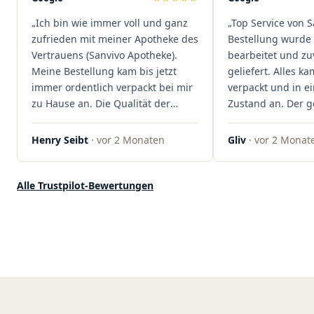
dass hier Qualität, Service und
„Ich bin wie immer voll und ganz
„Top Service von S
Kundenzufriedenheit an erster
zufrieden mit meiner Apotheke des
Bestellung wurde 
Stelle stehen. Vielen Dank an das
Vertrauens (Sanvivo Apotheke).
bearbeitet und zu
Team von Sanvivo – ich bin
Meine Bestellung kam bis jetzt
geliefert. Alles ka
rundum begeistert!"
immer ordentlich verpackt bei mir
verpackt und in 
zu Hause an. Die Qualität der
Zustand an. Der 
Blüten ist auch immer auf einem
war unkomplizier
hohen Niveau, die Auswahl ist
professionell. Qua
Henry Seibt
· vor 2 Monaten
Gliv
· vor 2 Monat
groß und die Preise sind fair. Die
Kundenzufriedenh
Blüten werden hier auch
auf ganzer Linie.
ordentlich gelagert, ich hatte nur
klare 5 Sterne!"
Alle Trustpilot-Bewertungen
gute bis sehr gute Qualität. Ich
bestelle hier schon länger und
kann die Sanvivo Apotheke nur
jedem empfehlen. Macht weiter
so."