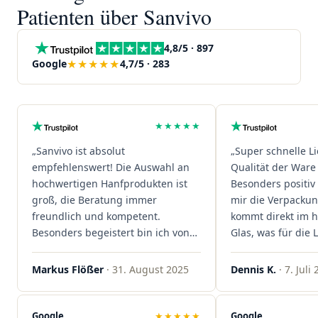
Patienten über Sanvivo
4,8/5 · 897
★★★★★
Google
4,7/5 · 283
★★★★★
„Sanvivo ist absolut
„Super schnelle L
empfehlenswert! Die Auswahl an
Qualität der Ware 
hochwertigen Hanfprodukten ist
Besonders positiv 
groß, die Beratung immer
mir die Verpacku
freundlich und kompetent.
kommt direkt im 
Besonders begeistert bin ich von
Glas, was für die
der schnellen Rezeptannahme –
ist. Ich bestelle hi
alles läuft unkompliziert und
wieder!"
Markus Flößer
· 31. August 2025
Dennis K.
· 7. Juli
reibungslos. Auch die Lieferungen
sind extrem zügig, was mir jedes
Mal viel Zeit spart. Man merkt,
Google
★★★★★
Google