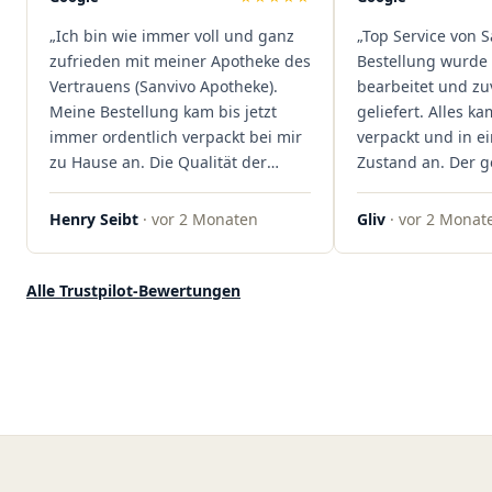
dass hier Qualität, Service und
„Ich bin wie immer voll und ganz
„Top Service von S
Kundenzufriedenheit an erster
zufrieden mit meiner Apotheke des
Bestellung wurde 
Stelle stehen. Vielen Dank an das
Vertrauens (Sanvivo Apotheke).
bearbeitet und zu
Team von Sanvivo – ich bin
Meine Bestellung kam bis jetzt
geliefert. Alles ka
rundum begeistert!"
immer ordentlich verpackt bei mir
verpackt und in 
zu Hause an. Die Qualität der
Zustand an. Der 
Blüten ist auch immer auf einem
war unkomplizier
hohen Niveau, die Auswahl ist
professionell. Qua
Henry Seibt
· vor 2 Monaten
Gliv
· vor 2 Monat
groß und die Preise sind fair. Die
Kundenzufriedenh
Blüten werden hier auch
auf ganzer Linie.
ordentlich gelagert, ich hatte nur
klare 5 Sterne!"
Alle Trustpilot-Bewertungen
gute bis sehr gute Qualität. Ich
bestelle hier schon länger und
kann die Sanvivo Apotheke nur
jedem empfehlen. Macht weiter
so."