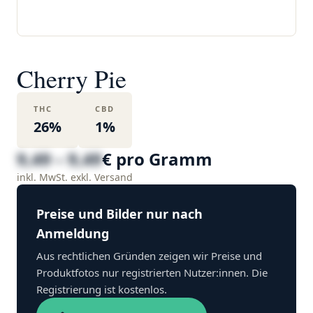
Cherry Pie
THC
CBD
26%
1%
9,49 – 9,49
€ pro Gramm
inkl. MwSt. exkl. Versand
Preise und Bilder nur nach
Anmeldung
Aus rechtlichen Gründen zeigen wir Preise und
Produktfotos nur registrierten Nutzer:innen. Die
Registrierung ist kostenlos.