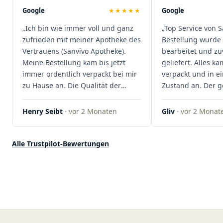
Mal viel Zeit spart. Man merkt,
Google
★★★★★
Google
dass hier Qualität, Service und
„Ich bin wie immer voll und ganz
„Top Service von S
Kundenzufriedenheit an erster
zufrieden mit meiner Apotheke des
Bestellung wurde 
Stelle stehen. Vielen Dank an das
Vertrauens (Sanvivo Apotheke).
bearbeitet und zu
Team von Sanvivo – ich bin
Meine Bestellung kam bis jetzt
geliefert. Alles ka
rundum begeistert!"
immer ordentlich verpackt bei mir
verpackt und in 
zu Hause an. Die Qualität der
Zustand an. Der 
Blüten ist auch immer auf einem
war unkomplizier
hohen Niveau, die Auswahl ist
professionell. Qua
Henry Seibt
· vor 2 Monaten
Gliv
· vor 2 Monat
groß und die Preise sind fair. Die
Kundenzufriedenh
Blüten werden hier auch
auf ganzer Linie.
ordentlich gelagert, ich hatte nur
klare 5 Sterne!"
Alle Trustpilot-Bewertungen
gute bis sehr gute Qualität. Ich
bestelle hier schon länger und
kann die Sanvivo Apotheke nur
jedem empfehlen. Macht weiter
so."