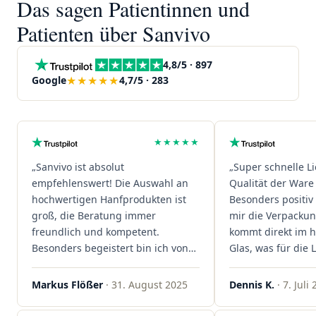
Das sagen Patientinnen und
Patienten über Sanvivo
4,8/5 · 897
★★★★★
Google
4,7/5 · 283
★★★★★
„Sanvivo ist absolut
„Super schnelle L
empfehlenswert! Die Auswahl an
Qualität der Ware 
hochwertigen Hanfprodukten ist
Besonders positiv 
groß, die Beratung immer
mir die Verpacku
freundlich und kompetent.
kommt direkt im 
Besonders begeistert bin ich von
Glas, was für die
der schnellen Rezeptannahme –
ist. Ich bestelle hi
alles läuft unkompliziert und
wieder!"
Markus Flößer
· 31. August 2025
Dennis K.
· 7. Juli
reibungslos. Auch die Lieferungen
sind extrem zügig, was mir jedes