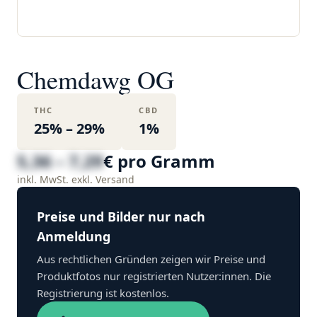
Chemdawg OG
THC
CBD
25% – 29%
1%
5,36 – 7,29
€ pro Gramm
inkl. MwSt. exkl. Versand
Preise und Bilder nur nach
Anmeldung
Aus rechtlichen Gründen zeigen wir Preise und
Produktfotos nur registrierten Nutzer:innen. Die
Registrierung ist kostenlos.